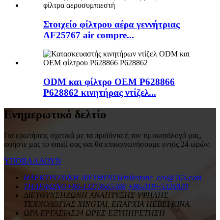
Στοιχείο φίλτρου αέρα γεννήτριας
AF25767 air compre...
ODM και φίλτρο OEM P628866
P628862 κινητήρας ντίζελ...
Ενημερωτικό δελτίο
Για ερωτήσεις σχετικά με τα προϊόντα ή τον τιμοκατάλογό μας,
αφήστε μας το email σας και θα επικοινωνήσουμε εντός 24 ωρών.
ΥΠΟΒΑΛΛΟΥΝ
ΗΛΕΚΤΡΟΝΙΚΗ ΔΙΕΥΘΥΝΣΗ
milestone_ceo@163.com
ΤΗΛΕΦΩΝΟ
+86-13273665388
+86-319+5326929
ΔΙΕΥΘΥΝΣΗ
ΖΩΝΗ ΑΝΑΠΤΥΞΗΣ ΥΨΗΛΗΣ
ΤΕΧΝΟΛΟΓΙΑΣ XINGTAI, ΕΠΑΡΧΙΑ HEBEI ΚΙΝΑ.
ΩΡΑ ΕΡΓΑΣΙΑΣ
24 ΩΡΕΣ ΕΞΥΠΗΡΕΤΗΣΗ