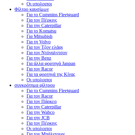
Οι υπολοιποι
Φίλτρο καυσίμων
Για το Cummins Fleetguard
Για τον Πέρκινς
Για την Caterpillar
Για το Komatsu
Για Mitsubish
Για τη Volvo
Για τον Τζον ελάφι
Για τον Ντόναλντσον
Για την Benz
Για άλλα φορτηγά Janpan
Για τον Racor
Για τα φορτηγά της Κίνας
Οι υπολοιποι
συγκρότημα φίλτρου
Για το Cummins Fleetguard
Για τον Racor
Για τον Πάρκερ
Για την Caterpillar
Για την Wabco
Για την JCB
Για τον Πέρκινς
Οι υπολοιποι
Για τον Μπάλντουιν