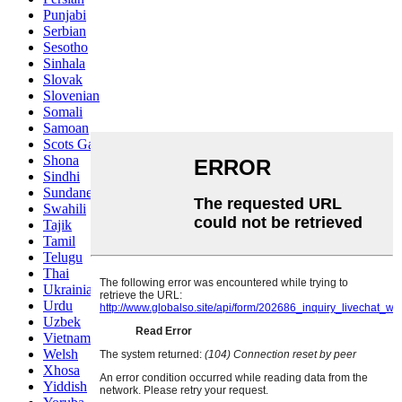
Punjabi
Serbian
Sesotho
Sinhala
Slovak
Slovenian
Somali
Samoan
Scots Gaelic
Shona
Sindhi
Sundanese
Swahili
Tajik
Tamil
Telugu
Thai
Ukrainian
Urdu
Uzbek
Vietnamese
Welsh
Xhosa
Yiddish