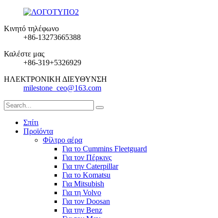
Κινητό τηλέφωνο
+86-13273665388
Καλέστε μας
+86-319+5326929
ΗΛΕΚΤΡΟΝΙΚΗ ΔΙΕΥΘΥΝΣΗ
milestone_ceo@163.com
Σπίτι
Προϊόντα
Φίλτρο αέρα
Για το Cummins Fleetguard
Για τον Πέρκινς
Για την Caterpillar
Για το Komatsu
Για Mitsubish
Για τη Volvo
Για τον Doosan
Για την Benz