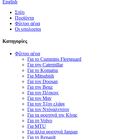
English
Σπίτι
Προϊόντα
Φίλτρο αέρα
Οι υπολοιποι
Κατηγορίες
Φίλτρο αέρα
Για το Cummins Fleetguard
Για την Caterpillar
Για το Komatsu
Για Mitsubish
Για τον Doosan
Για την Benz
Για τον Πέρκινς
Για τον Μαν
Για τον Τζον ελάφι
Για τον Ντόναλντσον
Για τα φορτηγά της Κίνας
Για τη Volvo
Για MTU
Για άλλα φορτηγά Janpan
Για τη Renault