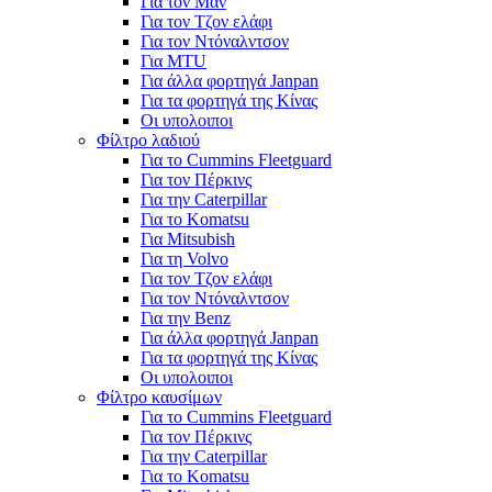
Για τον Μαν
Για τον Τζον ελάφι
Για τον Ντόναλντσον
Για MTU
Για άλλα φορτηγά Janpan
Για τα φορτηγά της Κίνας
Οι υπολοιποι
Φίλτρο λαδιού
Για το Cummins Fleetguard
Για τον Πέρκινς
Για την Caterpillar
Για το Komatsu
Για Mitsubish
Για τη Volvo
Για τον Τζον ελάφι
Για τον Ντόναλντσον
Για την Benz
Για άλλα φορτηγά Janpan
Για τα φορτηγά της Κίνας
Οι υπολοιποι
Φίλτρο καυσίμων
Για το Cummins Fleetguard
Για τον Πέρκινς
Για την Caterpillar
Για το Komatsu