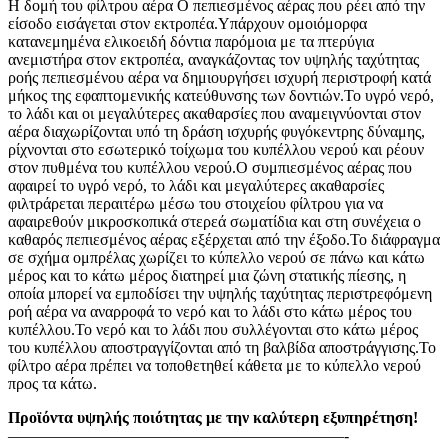
Η δομή του φίλτρου αέρα Ο πεπιεσμένος αέρας που ρέει από την
είσοδο εισάγεται στον εκτροπέα.Υπάρχουν ομοιόμορφα
κατανεμημένα ελικοειδή δόντια παρόμοια με τα πτερύγια
ανεμιστήρα στον εκτροπέα, αναγκάζοντας τον υψηλής ταχύτητας
ροής πεπιεσμένου αέρα να δημιουργήσει ισχυρή περιστροφή κατά
μήκος της εφαπτομενικής κατεύθυνσης των δοντιών.Το υγρό νερό,
το λάδι και οι μεγαλύτερες ακαθαρσίες που αναμειγνύονται στον
αέρα διαχωρίζονται υπό τη δράση ισχυρής φυγόκεντρης δύναμης,
ρίχνονται στο εσωτερικό τοίχωμα του κυπέλλου νερού και ρέουν
στον πυθμένα του κυπέλλου νερού.Ο συμπιεσμένος αέρας που
αφαιρεί το υγρό νερό, το λάδι και μεγαλύτερες ακαθαρσίες
φιλτράρεται περαιτέρω μέσω του στοιχείου φίλτρου για να
αφαιρεθούν μικροσκοπικά στερεά σωματίδια και στη συνέχεια ο
καθαρός πεπιεσμένος αέρας εξέρχεται από την έξοδο.Το διάφραγμα
σε σχήμα ομπρέλας χωρίζει το κύπελλο νερού σε πάνω και κάτω
μέρος και το κάτω μέρος διατηρεί μια ζώνη στατικής πίεσης, η
οποία μπορεί να εμποδίσει την υψηλής ταχύτητας περιστρεφόμενη
ροή αέρα να αναρροφά το νερό και το λάδι στο κάτω μέρος του
κυπέλλου.Το νερό και το λάδι που συλλέγονται στο κάτω μέρος
του κυπέλλου αποστραγγίζονται από τη βαλβίδα αποστράγγισης.Το
φίλτρο αέρα πρέπει να τοποθετηθεί κάθετα με το κύπελλο νερού
προς τα κάτω.
Προϊόντα υψηλής ποιότητας με την καλύτερη εξυπηρέτηση!
—————————————————————-