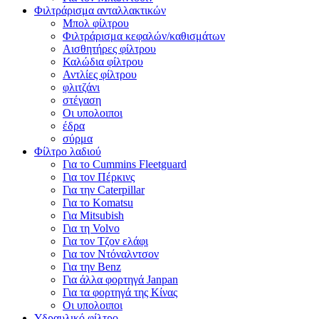
Φιλτράρισμα ανταλλακτικών
Μπολ φίλτρου
Φιλτράρισμα κεφαλών/καθισμάτων
Αισθητήρες φίλτρου
Καλώδια φίλτρου
Αντλίες φίλτρου
φλιτζάνι
στέγαση
Οι υπολοιποι
έδρα
σύρμα
Φίλτρο λαδιού
Για το Cummins Fleetguard
Για τον Πέρκινς
Για την Caterpillar
Για το Komatsu
Για Mitsubish
Για τη Volvo
Για τον Τζον ελάφι
Για τον Ντόναλντσον
Για την Benz
Για άλλα φορτηγά Janpan
Για τα φορτηγά της Κίνας
Οι υπολοιποι
Υδραυλικό φίλτρο