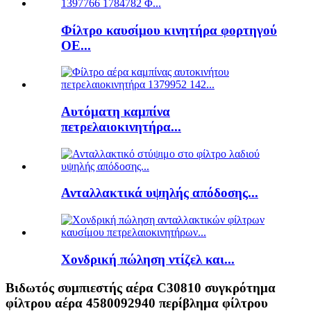
Φίλτρο καυσίμου κινητήρα φορτηγού
ΟΕ...
Αυτόματη καμπίνα
πετρελαιοκινητήρα...
Ανταλλακτικά υψηλής απόδοσης...
Χονδρική πώληση ντίζελ και...
Βιδωτός συμπιεστής αέρα C30810 συγκρότημα
φίλτρου αέρα 4580092940 περίβλημα φίλτρου