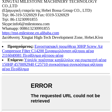
XINGTAI MILESTONE MACHINERY TECHNOLOGY
CO.,LTD
(Εξαγωγική εταιρεία της Hebei Bossa Group CO., LTD)
Τηλ: 86-319-5326929 Fax: 0319-5326929
Τηλ: 86-13230991855
Skype:info6@milestonea.com
Whatsapp: 008613230991855
https://mst-milestone.en.alibaba.com
Διεύθυνση: Xingtai High-Tech Development Zone, Hebei.Κίνα
Προηγούμενος:
Εργοστασιακή προμήθεια 30HP Screw Air
Compressor Filter C14200 Συναρμολόγηση φίλτρου αέρα
2116040081 Περίβλημα φίλτρου αέρα
Επόμενο:
Υψηλής ποιότητας κατάλληλος για συμπιεστή αέρα
150HP 4570092940 C25710 συγκρότημα συγκρότημα φίλτρου
αέρα Περίβλημα