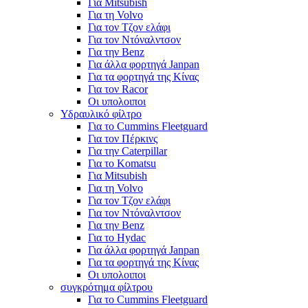
Για Mitsubish
Για τη Volvo
Για τον Τζον ελάφι
Για τον Ντόναλντσον
Για την Benz
Για άλλα φορτηγά Janpan
Για τα φορτηγά της Κίνας
Για τον Racor
Οι υπολοιποι
Υδραυλικό φίλτρο
Για το Cummins Fleetguard
Για τον Πέρκινς
Για την Caterpillar
Για το Komatsu
Για Mitsubish
Για τη Volvo
Για τον Τζον ελάφι
Για τον Ντόναλντσον
Για την Benz
Για το Hydac
Για άλλα φορτηγά Janpan
Για τα φορτηγά της Κίνας
Οι υπολοιποι
συγκρότημα φίλτρου
Για το Cummins Fleetguard