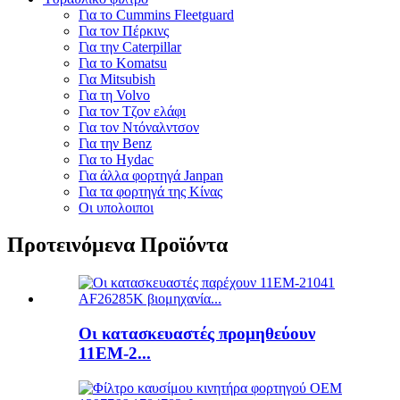
Για το Cummins Fleetguard
Για τον Πέρκινς
Για την Caterpillar
Για το Komatsu
Για Mitsubish
Για τη Volvo
Για τον Τζον ελάφι
Για τον Ντόναλντσον
Για την Benz
Για το Hydac
Για άλλα φορτηγά Janpan
Για τα φορτηγά της Κίνας
Οι υπολοιποι
Προτεινόμενα Προϊόντα
Οι κατασκευαστές προμηθεύουν
11EM-2...