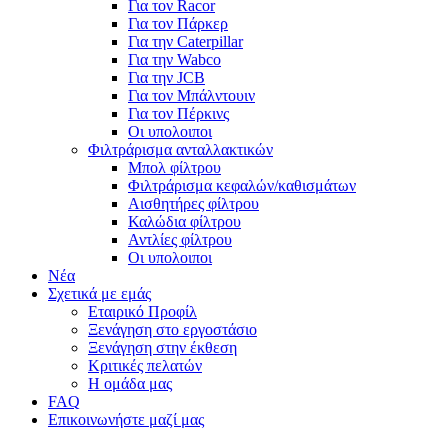
Για τον Racor
Για τον Πάρκερ
Για την Caterpillar
Για την Wabco
Για την JCB
Για τον Μπάλντουιν
Για τον Πέρκινς
Οι υπολοιποι
Φιλτράρισμα ανταλλακτικών
Μπολ φίλτρου
Φιλτράρισμα κεφαλών/καθισμάτων
Αισθητήρες φίλτρου
Καλώδια φίλτρου
Αντλίες φίλτρου
Οι υπολοιποι
Νέα
Σχετικά με εμάς
Εταιρικό Προφίλ
Ξενάγηση στο εργοστάσιο
Ξενάγηση στην έκθεση
Κριτικές πελατών
Η ομάδα μας
FAQ
Επικοινωνήστε μαζί μας