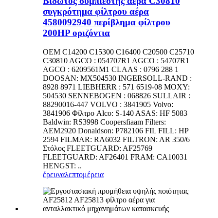
Βιδωτός συμπιεστής αέρα C30810
συγκρότημα φίλτρου αέρα
4580092940 περίβλημα φίλτρου
200HP οριζόντια
OEM C14200 C15300 C16400 C20500 C25710
C30810 AGCO : 054707R1 AGCO : 54707R1
AGCO : 6209561M1 CLAAS : 0796 288 1
DOOSAN: MX504530 INGERSOLL-RAND :
8928 8971 LIEBHERR : 571 6519-08 MOXY:
504530 SENNEBOGEN : 068826 SULLAIR :
88290016-447 VOLVO : 3841905 Volvo:
3841906 Φίλτρο Alco: S-140 ASAS: HF 5083
Baldwin: RS3998 Coopersfiaam Filters:
AEM2920 Donaldson: P782106 FIL FILL: HP
2594 FILMAR: RA6032 FILTRON: AR 350/6
Στόλος FLEETGUARD: AF25769
FLEETGUARD: AF26401 FRAM: CA10031
HENGST: ..
έρευνα
λεπτομέρεια