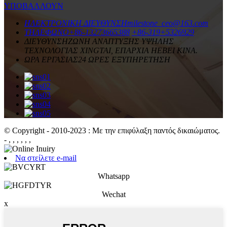
ΥΠΟΒΑΛΛΟΥΝ
ΗΛΕΚΤΡΟΝΙΚΗ ΔΙΕΥΘΥΝΣΗ
milestone_ceo@163.com
ΤΗΛΕΦΩΝΟ
+86-13273665388
+86-319+5326929
ΔΙΕΥΘΥΝΣΗ
ΖΩΝΗ ΑΝΑΠΤΥΞΗΣ ΥΨΗΛΗΣ
ΤΕΧΝΟΛΟΓΙΑΣ XINGTAI, ΕΠΑΡΧΙΑ HEBEI ΚΙΝΑ.
ΩΡΑ ΕΡΓΑΣΙΑΣ
24 ΩΡΕΣ ΕΞΥΠΗΡΕΤΗΣΗ
© Copyright - 2010-2023 : Με την επιφύλαξη παντός δικαιώματος.
- , , , , , ,
Να στείλετε e-mail
Whatsapp
Wechat
x