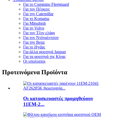
Για το Cummins Fleetguard
Για τον Πέρκινς
Για την Caterpillar
Για το Komatsu
Για Mitsubish
Για τη Volvo
Για τον Τζον ελάφι
Για τον Ντόναλντσον
Για την Benz
Για το Hydac
Για άλλα φορτηγά Janpan
Για τα φορτηγά της Κίνας
Οι υπολοιποι
Προτεινόμενα Προϊόντα
Οι κατασκευαστές προμηθεύουν
11EM-2...