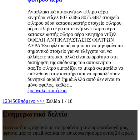
Ανταλλακτικά αυτοκινήτων φίλτρο αέρα
κινητήρα ντίζελ 80753486 80753487 στοιχείο
φίλτρου αέρα κατασκευαστής στοιχείο φίλτρου
αέρα φίλτρο αέρα αυτοκινήτων φίλτρο αέρα
κατασκευαστής φίλτρο αέρα κινητήρα ντίζελ
ΟΦΕΛΗ ΑΝΤΙΚΑΤΑΣΤΑΣΗΣ ΦΙΛΤΡΩΝ
ΑΕΡΑ Ένα φίλτρο αέρα μπορεί να μην φαίνεται
σημαντικό στοιχείο για να ελέγχετε και να
αλλάζετε τακτικά, αλλά είναι απαραίτητο στη
διατήρηση της απόδοσης του αυτοκινήτου
σας.Το φίλτρο εμποδίζει τα μικρά σωματίδια να
εισέλθουν στον κινητήρα και να προκαλέσουν
δυνητικά ακριβή ζημιά.Αλλά αυτό δεν είναι το
μόνο όφελος, καθώς...
έρευνα
λεπτομέρεια
1
2
3
4
5
6
Επόμενο >
>>
Σελίδα 1 / 18
Ενημερωτικό δελτίο
Για ερωτήσεις σχετικά με τα προϊόντα ή τον τιμοκατάλογό μας,
αφήστε μας το email σας και θα επικοινωνήσουμε εντός 24 ωρών.