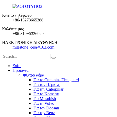
Κινητό τηλέφωνο
+86-13273665388
Καλέστε μας
+86-319+5326929
ΗΛΕΚΤΡΟΝΙΚΗ ΔΙΕΥΘΥΝΣΗ
milestone_ceo@163.com
Σπίτι
Προϊόντα
Φίλτρο αέρα
Για το Cummins Fleetguard
Για τον Πέρκινς
Για την Caterpillar
Για το Komatsu
Για Mitsubish
Για τη Volvo
Για τον Doosan
Για την Benz