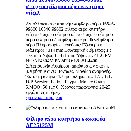
στοιχείο φίλτρου αέρα κινητήρα
ντίζελ
Ανταλλακτικά αυτοκινήτων φίλτρο αέρα 16546-
99600 16546-99602 φίλτρο αέρα κινητήρα
ντίζελ στοιχείο φίλτρου αέρα στοιχείο φίλτρου
αέρα φίλτρου αέρα φίλτρου αέρα diesel φίλτρο
αέρα Πληροφορίες μεγέθους: Εξωτερική
διάμετρος : 314 mm Εσωτερική διάμετρος 1 :
178 mm Ύψος 1 : 421 mm Ύψος 2 : 41 .OEM
NO:AF4504M PA2478 6128-81-4400
2.Λειτουργία:Αφαίρεση ακαθαρσιών σκόνης,
3.Χρήση:Κοινές μονάδες, Μονάδα αναμονής,
Έκτακτη ανάγκη 4. Όροι πληρωμής: L/C, T/T,
D/P, Western Union, Paypal, Money Gram
5.MOQ: 50 τμχ 6. Χρόνος παραγωγής: 20-25
εργάσιμες ημέρες...
έρευνα
λεπτομέρεια
Φίλτρο αέρα κινητήρα εκσκαφέα
AF25125M