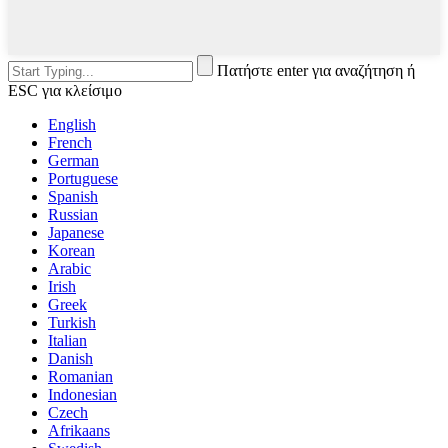
Πατήστε enter για αναζήτηση ή
ESC για κλείσιμο
English
French
German
Portuguese
Spanish
Russian
Japanese
Korean
Arabic
Irish
Greek
Turkish
Italian
Danish
Romanian
Indonesian
Czech
Afrikaans