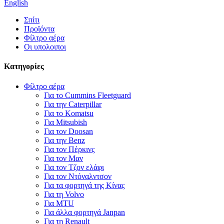
English
Σπίτι
Προϊόντα
Φίλτρο αέρα
Οι υπολοιποι
Κατηγορίες
Φίλτρο αέρα
Για το Cummins Fleetguard
Για την Caterpillar
Για το Komatsu
Για Mitsubish
Για τον Doosan
Για την Benz
Για τον Πέρκινς
Για τον Μαν
Για τον Τζον ελάφι
Για τον Ντόναλντσον
Για τα φορτηγά της Κίνας
Για τη Volvo
Για MTU
Για άλλα φορτηγά Janpan
Για τη Renault