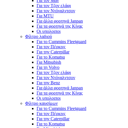
Για τον Μαν
Για τον Τζον ελάφι
Για τον Ντόναλντσον
Για MTU
Για άλλα φορτηγά Janpan
Για τα φορτηγά της Κίνας
Οι υπολοιποι
Φίλτρο λαδιού
Για το Cummins Fleetguard
Για τον Πέρκινς
Για την Caterpillar
Για το Komatsu
Για Mitsubish
Για τη Volvo
Για τον Τζον ελάφι
Για τον Ντόναλντσον
Για την Benz
Για άλλα φορτηγά Janpan
Για τα φορτηγά της Κίνας
Οι υπολοιποι
Φίλτρο καυσίμων
Για το Cummins Fleetguard
Για τον Πέρκινς
Για την Caterpillar
Για το Komatsu