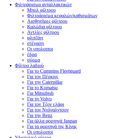
Φιλτράρισμα ανταλλακτικών
Μπολ φίλτρου
Φιλτράρισμα κεφαλών/καθισμάτων
Αισθητήρες φίλτρου
Καλώδια φίλτρου
Αντλίες φίλτρου
φλιτζάνι
στέγαση
Οι υπολοιποι
έδρα
σύρμα
Φίλτρο λαδιού
Για το Cummins Fleetguard
Για τον Πέρκινς
Για την Caterpillar
Για το Komatsu
Για Mitsubish
Για τη Volvo
Για τον Τζον ελάφι
Για τον Ντόναλντσον
Για την Benz
Για άλλα φορτηγά Janpan
Για τα φορτηγά της Κίνας
Οι υπολοιποι
Υδραυλικό φίλτρο