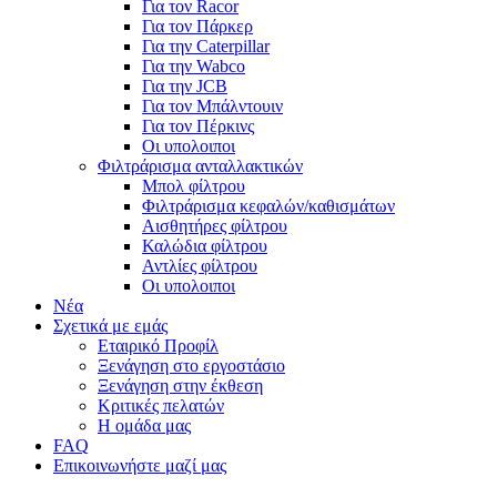
Για τον Racor
Για τον Πάρκερ
Για την Caterpillar
Για την Wabco
Για την JCB
Για τον Μπάλντουιν
Για τον Πέρκινς
Οι υπολοιποι
Φιλτράρισμα ανταλλακτικών
Μπολ φίλτρου
Φιλτράρισμα κεφαλών/καθισμάτων
Αισθητήρες φίλτρου
Καλώδια φίλτρου
Αντλίες φίλτρου
Οι υπολοιποι
Νέα
Σχετικά με εμάς
Εταιρικό Προφίλ
Ξενάγηση στο εργοστάσιο
Ξενάγηση στην έκθεση
Κριτικές πελατών
Η ομάδα μας
FAQ
Επικοινωνήστε μαζί μας