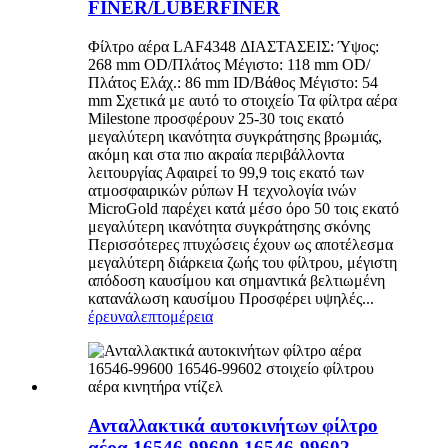
FINER/LUBERFINER
Φίλτρο αέρα LAF4348 ΔΙΑΣΤΑΣΕΙΣ: Ύψος:
268 mm OD/Πλάτος Μέγιστο: 118 mm OD/
Πλάτος Ελάχ.: 86 mm ID/Βάθος Μέγιστο: 54
mm Σχετικά με αυτό το στοιχείο Τα φίλτρα αέρα
Milestone προσφέρουν 25-30 τοις εκατό
μεγαλύτερη ικανότητα συγκράτησης βρωμιάς,
ακόμη και στα πιο ακραία περιβάλλοντα
λειτουργίας Αφαιρεί το 99,9 τοις εκατό των
ατμοσφαιρικών ρύπων Η τεχνολογία ινών
MicroGold παρέχει κατά μέσο όρο 50 τοις εκατό
μεγαλύτερη ικανότητα συγκράτησης σκόνης
Περισσότερες πτυχώσεις έχουν ως αποτέλεσμα
μεγαλύτερη διάρκεια ζωής του φίλτρου, μέγιστη
απόδοση καυσίμου και σημαντικά βελτιωμένη
κατανάλωση καυσίμου Προσφέρει υψηλές...
έρευνα
λεπτομέρεια
Ανταλλακτικά αυτοκινήτων φίλτρο
αέρα 16546-99600 16546-99602