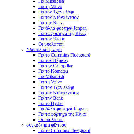
Για Mitsubish
Για τη Volvo
Για τον Τζον ελάφι
Για τον Ντόναλντσον
Για την Benz
Για άλλα φορτηγά Janpan
Για τα φορτηγά της Κίνας
Για τον Racor
Οι υπολοιποι
Υδραυλικό φίλτρο
Για το Cummins Fleetguard
Για τον Πέρκινς
Για την Caterpillar
Για το Komatsu
Για Mitsubish
Για τη Volvo
Για τον Τζον ελάφι
Για τον Ντόναλντσον
Για την Benz
Για το Hydac
Για άλλα φορτηγά Janpan
Για τα φορτηγά της Κίνας
Οι υπολοιποι
συγκρότημα φίλτρου
Για το Cummins Fleetguard