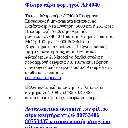
Φίλτρο αέρα φορτηγού AF4040
Τύπος: Φίλτρο αέρα AF4040 Εφαρμογή:
Εκσκαφέας ή μηχανήματα κατασκευής
Κατάσταση: Νέα Εγγύηση: 5000 km ή 250 ώρες
Προσαρμογή: Διαθέσιμο Αριθμός
μοντέλου::AF4040 Ποιότητα: Υψηλής ποιότητας
MOQ: 100 τμχ. :10000PCS/Month
Χαρακτηριστικά προϊόντος: 1.Εργοστασιακή
τιμή πλεονεκτήματος, αποτελεσματικό
φιλτράρισμα.2. Μπορεί να δεχθεί σχέδια ή
προσαρμογή δειγμάτων.3. 100% επιθεώρηση
πριν φύγετε από το εργοστάσιο.4.Αφαιρέστε τις
ακαθαρσίες από το...
έρευνα
λεπτομέρεια
Ανταλλακτικά αυτοκινήτων φίλτρο
αέρα κινητήρα ντίζελ 80753486
80753487 κατασκευαστής στοιχείου
φίλτρου αέρα