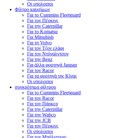
Οι υπολοιποι
Φίλτρο καυσίμων
Για το Cummins Fleetguard
Για τον Πέρκινς
Για την Caterpillar
Για το Komatsu
Για Mitsubish
Για τη Volvo
Για τον Τζον ελάφι
Για τον Ντόναλντσον
Για την Benz
Για άλλα φορτηγά Janpan
Για τον Racor
Για τα φορτηγά της Κίνας
Οι υπολοιποι
συγκρότημα φίλτρου
Για το Cummins Fleetguard
Για τον Racor
Για τον Πάρκερ
Για την Caterpillar
Για την Wabco
Για την JCB
Για τον Πέρκινς
Οι υπολοιποι
Για τον Μπάλντουιν