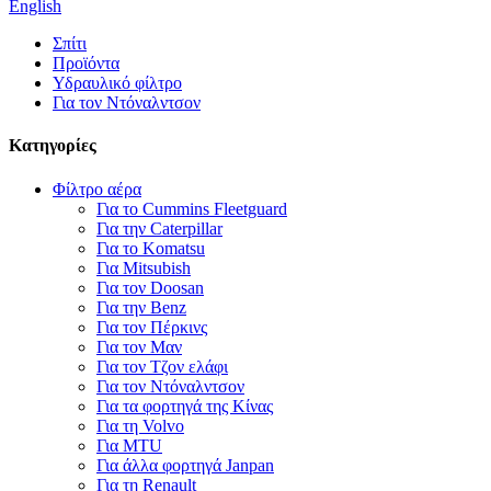
English
Σπίτι
Προϊόντα
Υδραυλικό φίλτρο
Για τον Ντόναλντσον
Κατηγορίες
Φίλτρο αέρα
Για το Cummins Fleetguard
Για την Caterpillar
Για το Komatsu
Για Mitsubish
Για τον Doosan
Για την Benz
Για τον Πέρκινς
Για τον Μαν
Για τον Τζον ελάφι
Για τον Ντόναλντσον
Για τα φορτηγά της Κίνας
Για τη Volvo
Για MTU
Για άλλα φορτηγά Janpan
Για τη Renault