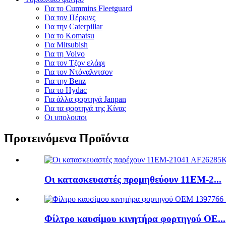
Για το Cummins Fleetguard
Για τον Πέρκινς
Για την Caterpillar
Για το Komatsu
Για Mitsubish
Για τη Volvo
Για τον Τζον ελάφι
Για τον Ντόναλντσον
Για την Benz
Για το Hydac
Για άλλα φορτηγά Janpan
Για τα φορτηγά της Κίνας
Οι υπολοιποι
Προτεινόμενα Προϊόντα
Οι κατασκευαστές προμηθεύουν 11EM-2...
Φίλτρο καυσίμου κινητήρα φορτηγού ΟΕ...