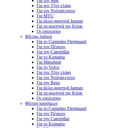
Για τον Μαν
Για τον Τζον ελάφι
Για τον Ντόναλντσον
Για MTU
Για άλλα φορτηγά Janpan
Για τα φορτηγά της Κίνας
Οι υπολοιποι
Φίλτρο λαδιού
Για το Cummins Fleetguard
Για τον Πέρκινς
Για την Caterpillar
Για το Komatsu
Για Mitsubish
Για τη Volvo
Για τον Τζον ελάφι
Για τον Ντόναλντσον
Για την Benz
Για άλλα φορτηγά Janpan
Για τα φορτηγά της Κίνας
Οι υπολοιποι
Φίλτρο καυσίμων
Για το Cummins Fleetguard
Για τον Πέρκινς
Για την Caterpillar
Για το Komatsu