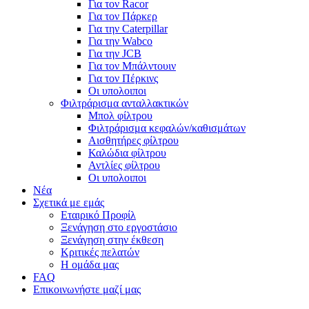
Για τον Racor
Για τον Πάρκερ
Για την Caterpillar
Για την Wabco
Για την JCB
Για τον Μπάλντουιν
Για τον Πέρκινς
Οι υπολοιποι
Φιλτράρισμα ανταλλακτικών
Μπολ φίλτρου
Φιλτράρισμα κεφαλών/καθισμάτων
Αισθητήρες φίλτρου
Καλώδια φίλτρου
Αντλίες φίλτρου
Οι υπολοιποι
Νέα
Σχετικά με εμάς
Εταιρικό Προφίλ
Ξενάγηση στο εργοστάσιο
Ξενάγηση στην έκθεση
Κριτικές πελατών
Η ομάδα μας
FAQ
Επικοινωνήστε μαζί μας