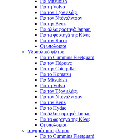
Για Mitsubish
Για τη Volvo
Για τον Τζον ελάφι
Για τον Ντόναλντσον
Για την Benz
Για άλλα φορτηγά Janpan
Για τα φορτηγά της Κίνας
Για τον Racor
Οι υπολοιποι
Υδραυλικό φίλτρο
Για το Cummins Fleetguard
Για τον Πέρκινς
Για την Caterpillar
Για το Komatsu
Για Mitsubish
Για τη Volvo
Για τον Τζον ελάφι
Για τον Ντόναλντσον
Για την Benz
Για το Hydac
Για άλλα φορτηγά Janpan
Για τα φορτηγά της Κίνας
Οι υπολοιποι
συγκρότημα φίλτρου
Για το Cummins Fleetguard