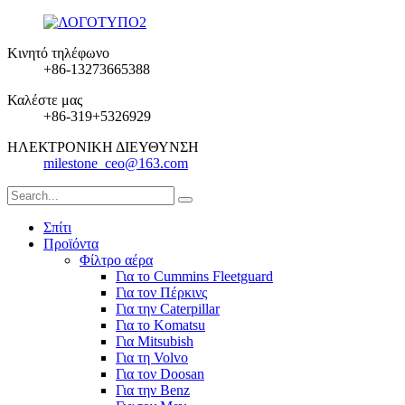
Κινητό τηλέφωνο
+86-13273665388
Καλέστε μας
+86-319+5326929
ΗΛΕΚΤΡΟΝΙΚΗ ΔΙΕΥΘΥΝΣΗ
milestone_ceo@163.com
Σπίτι
Προϊόντα
Φίλτρο αέρα
Για το Cummins Fleetguard
Για τον Πέρκινς
Για την Caterpillar
Για το Komatsu
Για Mitsubish
Για τη Volvo
Για τον Doosan
Για την Benz