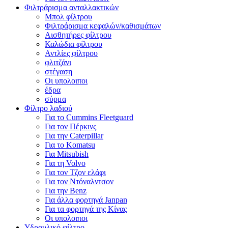
Φιλτράρισμα ανταλλακτικών
Μπολ φίλτρου
Φιλτράρισμα κεφαλών/καθισμάτων
Αισθητήρες φίλτρου
Καλώδια φίλτρου
Αντλίες φίλτρου
φλιτζάνι
στέγαση
Οι υπολοιποι
έδρα
σύρμα
Φίλτρο λαδιού
Για το Cummins Fleetguard
Για τον Πέρκινς
Για την Caterpillar
Για το Komatsu
Για Mitsubish
Για τη Volvo
Για τον Τζον ελάφι
Για τον Ντόναλντσον
Για την Benz
Για άλλα φορτηγά Janpan
Για τα φορτηγά της Κίνας
Οι υπολοιποι
Υδραυλικό φίλτρο