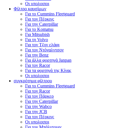
Οι υπολοιποι
Φίλτρο καυσίμων
Για το Cummins Fleetguard
Για τον Πέρκινς
Για την Caterpillar
Για το Komatsu
Για Mitsubish
Για τη Volvo
Για τον Τζον ελάφι
Για τον Ντόναλντσον
Για την Benz
Για άλλα φορτηγά Janpan
Για τον Racor
Για τα φορτηγά της Κίνας
Οι υπολοιποι
συγκρότημα φίλτρου
Για το Cummins Fleetguard
Για τον Racor
Για τον Πάρκερ
Για την Caterpillar
Για την Wabco
Για την JCB
Για τον Πέρκινς
Οι υπολοιποι
Για τον Μπάλντουιν