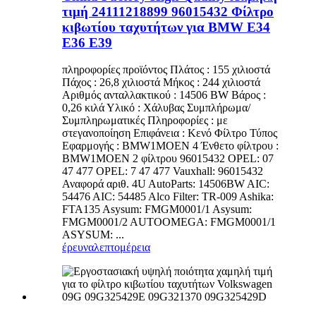
τιμή 24111218899 96015432 Φίλτρο
κιβωτίου ταχυτήτων για BMW E34
E36 E39
πληροφορίες προϊόντος Πλάτος : 155 χιλιοστά
Πάχος : 26,8 χιλιοστά Μήκος : 244 χιλιοστά
Αριθμός ανταλλακτικού : 14506 BW Βάρος :
0,26 κιλά Υλικό : Χάλυβας Συμπλήρωμα/
Συμπληρωματικές Πληροφορίες : με
στεγανοποίηση Επιφάνεια : Κενό Φίλτρο Τύπος
Εφαρμογής : BMW1MOEN 4 Ένθετο φίλτρου :
BMW1MOEN 2 φίλτρου 96015432 OPEL: 07
47 477 OPEL: 7 47 477 Vauxhall: 96015432
Αναφορά αριθ. 4U AutoParts: 14506BW AIC:
54476 AIC: 54485 Alco Filter: TR-009 Ashika:
FTA135 Asysum: FMGM0001/1 Asysum:
FMGM0001/2 AUTOOMEGA: FMGM0001/1
ASYSUM: ...
έρευνα
λεπτομέρεια