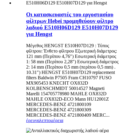
Οι κατασκευαστές του εργοστασίου
φίλτρων Hebei προμηθεύουν φίλτρο
λαδιού E510H06D129 E510H07D129
για Hengst
Μέγεθος HENGST E510H07D129 : Τύπος
φίλτρου: Ένθετο φίλτρου Εξωτερική διάμετρος:
121 mm (Περίπου 4,76″) Εσωτερική διάμετρος
1: 58 mm (Περίπου 2,28″) Εσωτερική διάμετρος
2: 14 mm (Περίπου 0,5 mm (περίπου 0,5 mm) .
10.31″) HENGST E510H07D129 replacement
filters Baldwin P7505 Fram CH10797 FUSO
MX905453 KNECHT OX832D
KOLBENSCHMIDT 50014527 Magneti
Marelli 154705778980 MAHLE OX832D
MAHLE OX832D-ECO Mann HU12001Z
MERCEDES-BENZ 4721800109
MERCEDES-BENZ 4721800309
MERCEDES-BENZ 4721800409 MERC...
έρευνα
λεπτομέρεια