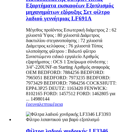
Εξαρτήματα εκσκαφέων Εξοπλισμός
μηχανημάτων εξόρυξης Σετ φίλτρο
λαδιού γεννήτριας LF691A
Μέγεθος προϊόντος Εσωτερική διάμετρος 2 : 62
χιλιοστά Ύψος : 80 χιλιοστά Διάμετρος
δακτυλίου στεγανοποίησης : 72 χιλιοστά
Διάμετρος κελύφους : 76 χιλιοστά Τύπος
υλοποίησης φίλτρου : Βιδωτό φίλτρο
Συνιστώμενο ειδικό εργαλείο Αριθμός
εξαρτήματος : OCS 1 Σπείρωμα σύνδεσης :
3/4″-220UNF-m Starting Αριθμός αναφοράς
OEM BEDFORD: 7884256 BEDFORD:
7965051 BEDFORD: 7973235 BEDFORD:
7973429 BEDFORD: 7984256 COCKSHUTT:
EPP4.3P25 DEUTZ: 1163420 FENWICK:
8102165 FORD: 1457512 FORD: 1462805 για
... 14980144
έρευνα
λεπτομέρεια
Φίλτρα λαδιού χονδρικής LF3346