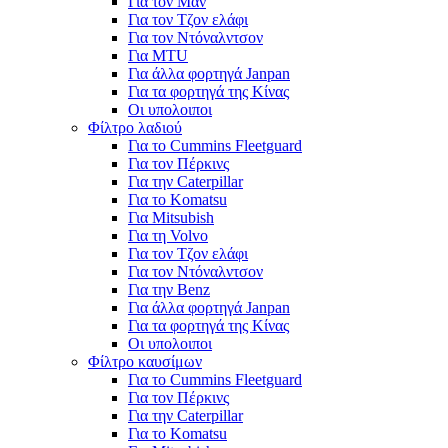
Για τον Μαν
Για τον Τζον ελάφι
Για τον Ντόναλντσον
Για MTU
Για άλλα φορτηγά Janpan
Για τα φορτηγά της Κίνας
Οι υπολοιποι
Φίλτρο λαδιού
Για το Cummins Fleetguard
Για τον Πέρκινς
Για την Caterpillar
Για το Komatsu
Για Mitsubish
Για τη Volvo
Για τον Τζον ελάφι
Για τον Ντόναλντσον
Για την Benz
Για άλλα φορτηγά Janpan
Για τα φορτηγά της Κίνας
Οι υπολοιποι
Φίλτρο καυσίμων
Για το Cummins Fleetguard
Για τον Πέρκινς
Για την Caterpillar
Για το Komatsu