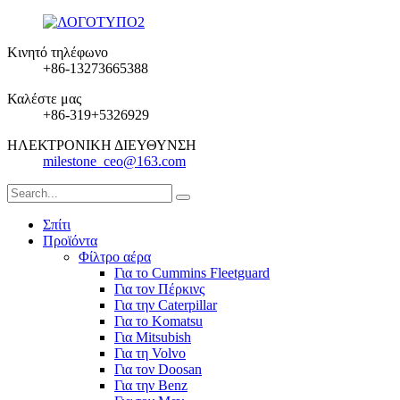
Κινητό τηλέφωνο
+86-13273665388
Καλέστε μας
+86-319+5326929
ΗΛΕΚΤΡΟΝΙΚΗ ΔΙΕΥΘΥΝΣΗ
milestone_ceo@163.com
Σπίτι
Προϊόντα
Φίλτρο αέρα
Για το Cummins Fleetguard
Για τον Πέρκινς
Για την Caterpillar
Για το Komatsu
Για Mitsubish
Για τη Volvo
Για τον Doosan
Για την Benz