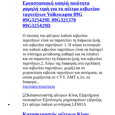
Εργοστασιακή υψηλή ποιότητα
χαμηλή τιμή για το φίλτρο κιβωτίου
ταχυτήτων Volkswagen 09G
09G325429E 09G321370
09G325429D
Ο σκοπός του φίλτρου λαδιού κιβωτίου
ταχυτήτων είναι να παρατείνει τη διάρκεια ζωής
του κιβωτίου ταχυτήτων: 1. Η κύρια λειτουργία
του λαδιού κιβωτίου ταχυτήτων είναι να διατηρεί
το σύστημα μετάδοσης καθαρό και να λιπαίνει
και να παρατείνει τη διάρκεια ζωής του κιβωτίου
ταχυτήτων.2. Λόγω της διαφοράς στη σχεδίαση
του κιβωτίου ταχυτήτων, χωρίζεται σε
χειροκίνητα κιβώτια ταχυτήτων και αυτόματα, τα
οποία χωρίζονται σε CVT, AMT κ.λπ. σε
διαφορα...
έρευνα
λεπτομέρεια
Κατασκευαστής φίλτρων Κίνας