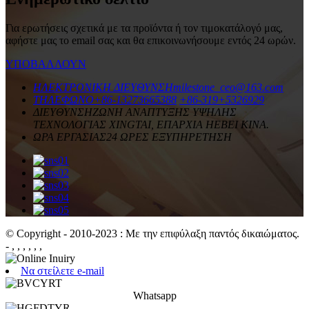
Για ερωτήσεις σχετικά με τα προϊόντα ή τον τιμοκατάλογό μας,
αφήστε μας το email σας και θα επικοινωνήσουμε εντός 24 ωρών.
ΥΠΟΒΑΛΛΟΥΝ
ΗΛΕΚΤΡΟΝΙΚΗ ΔΙΕΥΘΥΝΣΗ
milestone_ceo@163.com
ΤΗΛΕΦΩΝΟ
+86-13273665388
+86-319+5326929
ΔΙΕΥΘΥΝΣΗ
ΖΩΝΗ ΑΝΑΠΤΥΞΗΣ ΥΨΗΛΗΣ
ΤΕΧΝΟΛΟΓΙΑΣ XINGTAI, ΕΠΑΡΧΙΑ HEBEI ΚΙΝΑ.
ΩΡΑ ΕΡΓΑΣΙΑΣ
24 ΩΡΕΣ ΕΞΥΠΗΡΕΤΗΣΗ
© Copyright - 2010-2023 : Με την επιφύλαξη παντός δικαιώματος.
- , , , , , ,
Να στείλετε e-mail
Whatsapp