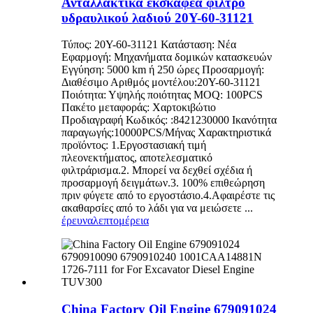
Ανταλλακτικά εκσκαφέα φίλτρο
υδραυλικού λαδιού 20Y-60-31121
Τύπος: 20Y-60-31121 Κατάσταση: Νέα
Εφαρμογή: Μηχανήματα δομικών κατασκευών
Εγγύηση: 5000 km ή 250 ώρες Προσαρμογή:
Διαθέσιμο Αριθμός μοντέλου:20Y-60-31121
Ποιότητα: Υψηλής ποιότητας MOQ: 100PCS
Πακέτο μεταφοράς: Χαρτοκιβώτιο
Προδιαγραφή Κωδικός: :8421230000 Ικανότητα
παραγωγής:10000PCS/Μήνας Χαρακτηριστικά
προϊόντος: 1.Εργοστασιακή τιμή
πλεονεκτήματος, αποτελεσματικό
φιλτράρισμα.2. Μπορεί να δεχθεί σχέδια ή
προσαρμογή δειγμάτων.3. 100% επιθεώρηση
πριν φύγετε από το εργοστάσιο.4.Αφαιρέστε τις
ακαθαρσίες από το λάδι για να μειώσετε ...
έρευνα
λεπτομέρεια
China Factory Oil Engine 679091024