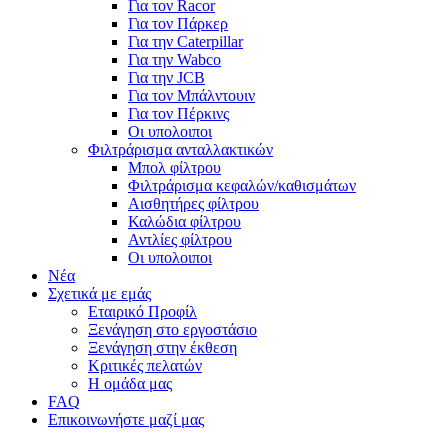
Για τον Racor
Για τον Πάρκερ
Για την Caterpillar
Για την Wabco
Για την JCB
Για τον Μπάλντουιν
Για τον Πέρκινς
Οι υπολοιποι
Φιλτράρισμα ανταλλακτικών
Μπολ φίλτρου
Φιλτράρισμα κεφαλών/καθισμάτων
Αισθητήρες φίλτρου
Καλώδια φίλτρου
Αντλίες φίλτρου
Οι υπολοιποι
Νέα
Σχετικά με εμάς
Εταιρικό Προφίλ
Ξενάγηση στο εργοστάσιο
Ξενάγηση στην έκθεση
Κριτικές πελατών
Η ομάδα μας
FAQ
Επικοινωνήστε μαζί μας