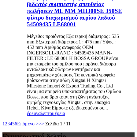
βιδωτός συμπιεστής απευθείας
πωλήσεων ML MM MH300SE 350SE
φίλτρο διαχωρισμού αερίου λαδιού
54509435 LE68001
Μέγεθος προϊόντος Εξωτερική διάμετρος : 535
mm Εξωτερική διάμετρος 1 : 475 mm Ύψος :
452 mm Αριθμός αναφοράς OEM
INGERSOLL-RAND : 54509435 MANN-
FILTER : LE 68 001 Η BOSSA GROUP είναι
μια εταιρεία του ομίλου που παράγει διάφορα
ανταλλακτικά φίλτρων κινητήρων και
μηχανημάτων χύτευσης Τα κεντρικά γραφεία
βρίσκονται στην πόλη Xingtai.Η Xingtai
Milestone Import & Export Trading Co., Ltd
είναι μια εταιρεία υποκαταστήματος του Ομίλου
Bossa, που βρίσκεται στη ζώνη ανάπτυξης
υψηλής τεχνολογίας Xingtai, στην επαρχία
Hebei, Κίνα.Είμαστε εξειδικευμένοι σε...
έρευνα
λεπτομέρεια
1
2
3
4
5
6
Επόμενο >
>>
Σελίδα 1 / 11
Ενημερωτικό δελτίο