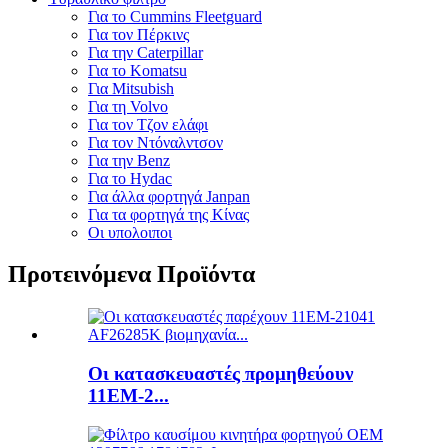
Για το Cummins Fleetguard
Για τον Πέρκινς
Για την Caterpillar
Για το Komatsu
Για Mitsubish
Για τη Volvo
Για τον Τζον ελάφι
Για τον Ντόναλντσον
Για την Benz
Για το Hydac
Για άλλα φορτηγά Janpan
Για τα φορτηγά της Κίνας
Οι υπολοιποι
Προτεινόμενα Προϊόντα
Οι κατασκευαστές προμηθεύουν
11EM-2...