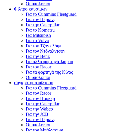
Οι υπολοιποι
Φίλτρο καυσίμων
Για το Cummins Fleetguard
Για τον Πέρκινς
Για την Caterpillar
Για το Komatsu
Για Mitsubish
Για τη Volvo
Για τον Τζον ελάφι
Για τον Ντόναλντσον
Για την Benz
Για άλλα φορτηγά Janpan
Για τον Racor
Για τα φορτηγά της Κίνας
Οι υπολοιποι
συγκρότημα φίλτρου
Για το Cummins Fleetguard
Για τον Racor
Για τον Πάρκερ
Για την Caterpillar
Για την Wabco
Για την JCB
Για τον Πέρκινς
Οι υπολοιποι
Για τον Μπάλντουιν