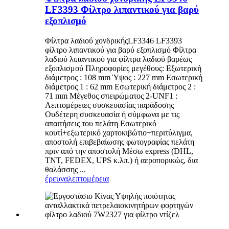
LF3393 Φίλτρο λιπαντικού για βαρύ
εξοπλισμό
Φίλτρα λαδιού χονδρικήςLF3346 LF3393
φίλτρο λιπαντικού για βαρύ εξοπλισμό Φίλτρα
λαδιού λιπαντικού για φίλτρα λαδιού βαρέως
εξοπλισμού Πληροφορίες μεγέθους: Εξωτερική
διάμετρος : 108 mm Ύψος : 227 mm Εσωτερική
διάμετρος 1 : 62 mm Εσωτερική διάμετρος 2 :
71 mm Μέγεθος σπειρώματος 2-UNF1 :
Λεπτομέρειες συσκευασίας παράδοσης
Ουδέτερη συσκευασία ή σύμφωνα με τις
απαιτήσεις του πελάτη Εσωτερικό
κουτί+εξωτερικό χαρτοκιβώτιο+περιτύλιγμα,
αποστολή επιβεβαίωσης φωτογραφίας πελάτη
πριν από την αποστολή Μέσω express (DHL,
TNT, FEDEX, UPS κ.λπ.) ή αεροπορικώς, δια
θαλάσσης ...
έρευνα
λεπτομέρεια