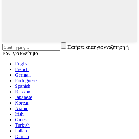
Πατήστε enter για αναζήτηση ή
ESC για κλείσιμο
English
French
German
Portuguese
Spanish
Russian
Japanese
Korean
Arabic
Irish
Greek
Turkish
Italian
Danish