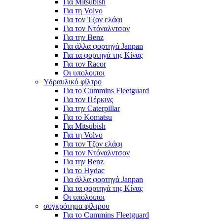
Για Mitsubish
Για τη Volvo
Για τον Τζον ελάφι
Για τον Ντόναλντσον
Για την Benz
Για άλλα φορτηγά Janpan
Για τα φορτηγά της Κίνας
Για τον Racor
Οι υπολοιποι
Υδραυλικό φίλτρο
Για το Cummins Fleetguard
Για τον Πέρκινς
Για την Caterpillar
Για το Komatsu
Για Mitsubish
Για τη Volvo
Για τον Τζον ελάφι
Για τον Ντόναλντσον
Για την Benz
Για το Hydac
Για άλλα φορτηγά Janpan
Για τα φορτηγά της Κίνας
Οι υπολοιποι
συγκρότημα φίλτρου
Για το Cummins Fleetguard