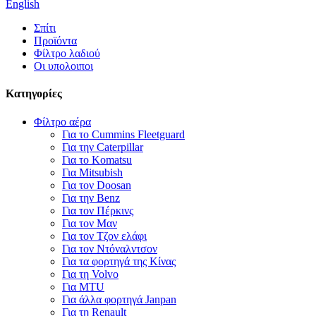
English
Σπίτι
Προϊόντα
Φίλτρο λαδιού
Οι υπολοιποι
Κατηγορίες
Φίλτρο αέρα
Για το Cummins Fleetguard
Για την Caterpillar
Για το Komatsu
Για Mitsubish
Για τον Doosan
Για την Benz
Για τον Πέρκινς
Για τον Μαν
Για τον Τζον ελάφι
Για τον Ντόναλντσον
Για τα φορτηγά της Κίνας
Για τη Volvo
Για MTU
Για άλλα φορτηγά Janpan
Για τη Renault