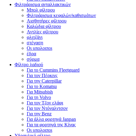
Φιλτράρισμα ανταλλακτικών
Μπολ φίλτρου
Φιλτράρισμα κεφαλών/καθισμάτων
Αισθητήρες φίλτρου
Καλώδια φίλτρου
Αντλίες φίλτρου
φλιτζάνι
στέγαση
Οι υπολοιποι
έδρα
σύρμα
Φίλτρο λαδιού
Για το Cummins Fleetguard
Για τον Πέρκινς
Για την Caterpillar
Για το Komatsu
Για Mitsubish
Για τη Volvo
Για τον Τζον ελάφι
Για τον Ντόναλντσον
Για την Benz
Για άλλα φορτηγά Janpan
Για τα φορτηγά της Κίνας
Οι υπολοιποι
Υδραυλικό φίλτρο