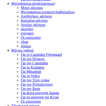
Φιλτράρισμα ανταλλακτικών
Μπολ φίλτρου
Φιλτράρισμα κεφαλών/καθισμάτων
Αισθητήρες φίλτρου
Καλώδια φίλτρου
Αντλίες φίλτρου
φλιτζάνι
στέγαση
Οι υπολοιποι
έδρα
σύρμα
Φίλτρο λαδιού
Για το Cummins Fleetguard
Για τον Πέρκινς
Για την Caterpillar
Για το Komatsu
Για Mitsubish
Για τη Volvo
Για τον Τζον ελάφι
Για τον Ντόναλντσον
Για την Benz
Για άλλα φορτηγά Janpan
Για τα φορτηγά της Κίνας
Οι υπολοιποι
Υδραυλικό φίλτρο