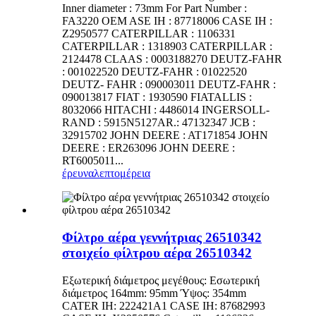
Inner diameter : 73mm For Part Number :
FA3220 OEM ASE IH : 87718006 CASE IH :
Z2950577 CATERPILLAR : 1106331
CATERPILLAR : 1318903 CATERPILLAR :
2124478 CLAAS : 0003188270 DEUTZ-FAHR
: 001022520 DEUTZ-FAHR : 01022520
DEUTZ- FAHR : 090003011 DEUTZ-FAHR :
090013817 FIAT : 1930590 FIATALLIS :
8032066 HITACHI : 4486014 INGERSOLL-
RAND : 5915N5127AR.: 47132347 JCB :
32915702 JOHN DEERE : AT171854 JOHN
DEERE : ER263096 JOHN DEERE :
RT6005011...
έρευνα
λεπτομέρεια
Φίλτρο αέρα γεννήτριας 26510342
στοιχείο φίλτρου αέρα 26510342
Εξωτερική διάμετρος μεγέθους: Εσωτερική
διάμετρος 164mm: 95mm Ύψος: 354mm
CATER IH: 222421A1 CASE IH: 87682993