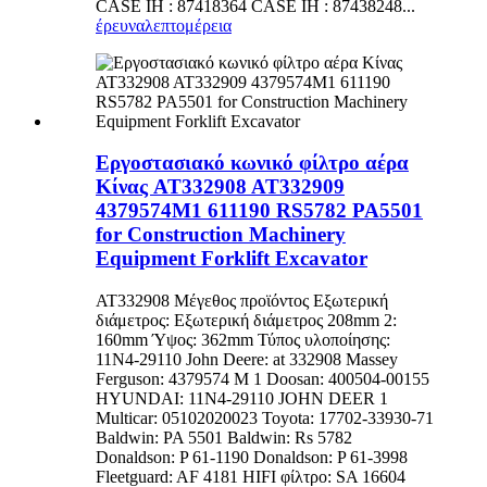
CASE IH : 87418364 CASE IH : 87438248...
έρευνα
λεπτομέρεια
Εργοστασιακό κωνικό φίλτρο αέρα
Κίνας AT332908 AT332909
4379574M1 611190 RS5782 PA5501
for Construction Machinery
Equipment Forklift Excavator
AT332908 Μέγεθος προϊόντος Εξωτερική
διάμετρος: Εξωτερική διάμετρος 208mm 2:
160mm Ύψος: 362mm Τύπος υλοποίησης:
11N4-29110 John Deere: at 332908 Massey
Ferguson: 4379574 M 1 Doosan: 400504-00155
HYUNDAI: 11N4-29110 JOHN DEER 1
Multicar: 05102020023 Toyota: 17702-33930-71
Baldwin: PA 5501 Baldwin: Rs 5782
Donaldson: P 61-1190 Donaldson: P 61-3998
Fleetguard: AF 4181 HIFI φίλτρο: SA 16604