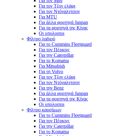
Για τον Μαν
Για τον Τζον ελάφι
Για τον Ντόναλντσον
Για MTU
Για άλλα φορτηγά Janpan
Για τα φορτηγά της Κίνας
Οι υπολοιποι
Φίλτρο λαδιού
Για το Cummins Fleetguard
Για τον Πέρκινς
Για την Caterpillar
Για το Komatsu
Για Mitsubish
Για τη Volvo
Για τον Τζον ελάφι
Για τον Ντόναλντσον
Για την Benz
Για άλλα φορτηγά Janpan
Για τα φορτηγά της Κίνας
Οι υπολοιποι
Φίλτρο καυσίμων
Για το Cummins Fleetguard
Για τον Πέρκινς
Για την Caterpillar
Για το Komatsu