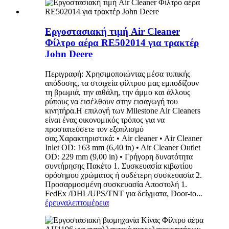
Εργοστασιακή τιμή Air Cleaner
Φίλτρο αέρα RE502014 για τρακτέρ
John Deere
Περιγραφή: Χρησιμοποιώντας μέσα τυπικής
απόδοσης, τα στοιχεία φίλτρου μας εμποδίζουν
τη βρωμιά, την αιθάλη, την άμμο και άλλους
ρύπους να εισέλθουν στην εισαγωγή του
κινητήρα.Η επιλογή των Milestone Air Cleaners
είναι ένας οικονομικός τρόπος για να
προστατεύσετε τον εξοπλισμό
σας.Χαρακτηριστικά: • Air cleaner • Air Cleaner
Inlet OD: 163 mm (6,40 in) • Air Cleaner Outlet
OD: 229 mm (9,00 in) • Γρήγορη δυνατότητα
συντήρησης Πακέτο 1. Συσκευασία κιβωτίου
ορόσημου χρώματος ή ουδέτερη συσκευασία 2.
Προσαρμοσμένη συσκευασία Αποστολή 1.
FedEx /DHL/UPS/TNT για δείγματα, Door-to...
έρευνα
λεπτομέρεια