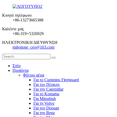
Κινητό τηλέφωνο
+86-13273665388
Καλέστε μας
+86-319+5326929
ΗΛΕΚΤΡΟΝΙΚΗ ΔΙΕΥΘΥΝΣΗ
milestone_ceo@163.com
Σπίτι
Προϊόντα
Φίλτρο αέρα
Για το Cummins Fleetguard
Για τον Πέρκινς
Για την Caterpillar
Για το Komatsu
Για Mitsubish
Για τη Volvo
Για τον Doosan
Για την Benz