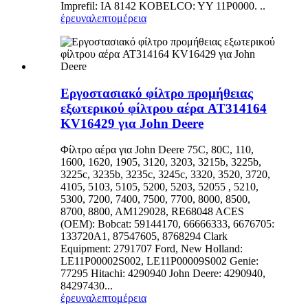
Imprefil: IA 8142 KOBELCO: YY 11P0000. ..
έρευνα
λεπτομέρεια
Εργοστασιακό φίλτρο προμήθειας
εξωτερικού φίλτρου αέρα AT314164
KV16429 για John Deere
Φίλτρο αέρα για John Deere 75C, 80C, 110,
1600, 1620, 1905, 3120, 3203, 3215b, 3225b,
3225c, 3235b, 3235c, 3245c, 3320, 3520, 3720,
4105, 5103, 5105, 5200, 5203, 52055 , 5210,
5300, 7200, 7400, 7500, 7700, 8000, 8500,
8700, 8800, AM129028, RE68048 ACES
(OEM): Bobcat: 59144170, 66666333, 6676705:
133720A1, 87547605, 8768294 Clark
Equipment: 2791707 Ford, New Holland:
LE11P00002S002, LE11P00009S002 Genie:
77295 Hitachi: 4290940 John Deere: 4290940,
84297430...
έρευνα
λεπτομέρεια