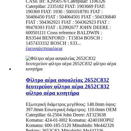
CASE IH: X2950576 Caterpillar: 1106326
Caterpillar: 2335182 FIAT: 1903669 FIAT:
190369 FIAT: 1930 : 5001018781 FIAT :
50406450 FIAT : 504064501 FIAT : 504336840
FIAT : 504362921 FIAT : 504362923 FIAT :
99478393 FIAT : E2992677 JOHN DEERE :
600501111 Cross reference BALDWIN :
RS3544 BENFORD : T15834 BOSCH :
1457433332 BOSCH : S33...
έρευνα
λεπτομέρεια
Φίλτρο αέρα ασφαλείας 2652C832
δευτερεύον φίλτρο αέρα 2652C832
φίλτρο αέρα κινητήρα
Εξωτερική διάμετρος μεγέθους: 148.0mm ύψος:
397.0mm Εσωτερική διάμετρος: 110.0mm OEM
Caterpillar: 6i-2504 John Deere: AT323638
Komatsu: 424-01-H02 Komatsu: 42401HOP02
Komatsu: 600-185-5120 Mitsubishi: Me442326
Perkins: 2652C82: Mitsubishi: Me442326