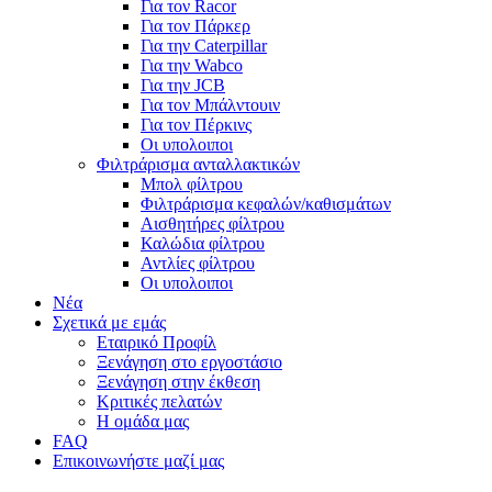
Για τον Racor
Για τον Πάρκερ
Για την Caterpillar
Για την Wabco
Για την JCB
Για τον Μπάλντουιν
Για τον Πέρκινς
Οι υπολοιποι
Φιλτράρισμα ανταλλακτικών
Μπολ φίλτρου
Φιλτράρισμα κεφαλών/καθισμάτων
Αισθητήρες φίλτρου
Καλώδια φίλτρου
Αντλίες φίλτρου
Οι υπολοιποι
Νέα
Σχετικά με εμάς
Εταιρικό Προφίλ
Ξενάγηση στο εργοστάσιο
Ξενάγηση στην έκθεση
Κριτικές πελατών
Η ομάδα μας
FAQ
Επικοινωνήστε μαζί μας