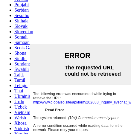
Punjabi
Serbian
Sesotho
Sinhala
Slovak
Slovenian
Somali
Samoan
Scots Gaelic
Shona
Sindhi
Sundanese
Swahili
Tajik
Tamil
Telugu
Thai
Ukrainian
Urdu
Uzbek
Vietnamese
Welsh
Xhosa
Yiddish
Yoruba