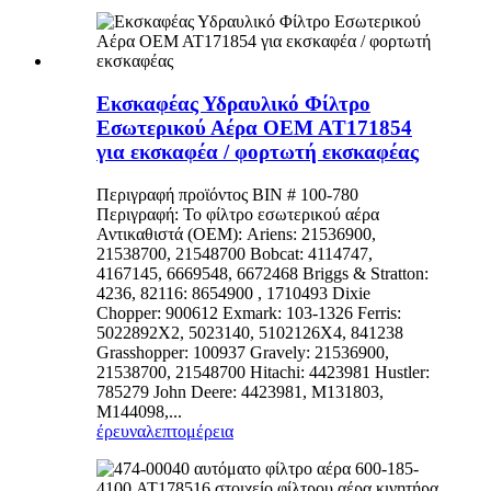
Εκσκαφέας Υδραυλικό Φίλτρο
Εσωτερικού Αέρα OEM AT171854
για εκσκαφέα / φορτωτή εκσκαφέας
Περιγραφή προϊόντος BIN # 100-780
Περιγραφή: Το φίλτρο εσωτερικού αέρα
Αντικαθιστά (OEM): Ariens: 21536900,
21538700, 21548700 Bobcat: 4114747,
4167145, 6669548, 6672468 Briggs & Stratton:
4236, 82116: 8654900 , 1710493 Dixie
Chopper: 900612 Exmark: 103-1326 Ferris:
5022892X2, 5023140, 5102126X4, 841238
Grasshopper: 100937 Gravely: 21536900,
21538700, 21548700 Hitachi: 4423981 Hustler:
785279 John Deere: 4423981, M131803,
M144098,...
έρευνα
λεπτομέρεια