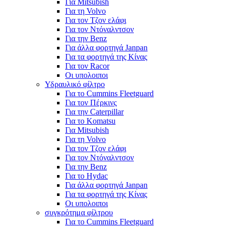
Για Mitsubish
Για τη Volvo
Για τον Τζον ελάφι
Για τον Ντόναλντσον
Για την Benz
Για άλλα φορτηγά Janpan
Για τα φορτηγά της Κίνας
Για τον Racor
Οι υπολοιποι
Υδραυλικό φίλτρο
Για το Cummins Fleetguard
Για τον Πέρκινς
Για την Caterpillar
Για το Komatsu
Για Mitsubish
Για τη Volvo
Για τον Τζον ελάφι
Για τον Ντόναλντσον
Για την Benz
Για το Hydac
Για άλλα φορτηγά Janpan
Για τα φορτηγά της Κίνας
Οι υπολοιποι
συγκρότημα φίλτρου
Για το Cummins Fleetguard