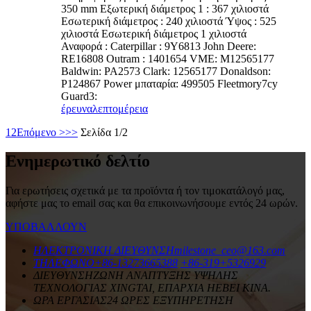
350 mm Εξωτερική διάμετρος 1 : 367 χιλιοστά
Εσωτερική διάμετρος : 240 χιλιοστά Ύψος : 525
χιλιοστά Εσωτερική διάμετρος 1 χιλιοστά
Αναφορά : Caterpillar : 9Y6813 John Deere:
RE16808 Outram : 1401654 VME: M12565177
Baldwin: PA2573 Clark: 12565177 Donaldson:
P124867 Power μπαταρία: 499505 Fleetmory7cy
Guard3:
έρευνα
λεπτομέρεια
1
2
Επόμενο >
>>
Σελίδα 1/2
Ενημερωτικό δελτίο
Για ερωτήσεις σχετικά με τα προϊόντα ή τον τιμοκατάλογό μας,
αφήστε μας το email σας και θα επικοινωνήσουμε εντός 24 ωρών.
ΥΠΟΒΑΛΛΟΥΝ
ΗΛΕΚΤΡΟΝΙΚΗ ΔΙΕΥΘΥΝΣΗ
milestone_ceo@163.com
ΤΗΛΕΦΩΝΟ
+86-13273665388
+86-319+5326929
ΔΙΕΥΘΥΝΣΗ
ΖΩΝΗ ΑΝΑΠΤΥΞΗΣ ΥΨΗΛΗΣ
ΤΕΧΝΟΛΟΓΙΑΣ XINGTAI, ΕΠΑΡΧΙΑ HEBEI ΚΙΝΑ.
ΩΡΑ ΕΡΓΑΣΙΑΣ
24 ΩΡΕΣ ΕΞΥΠΗΡΕΤΗΣΗ