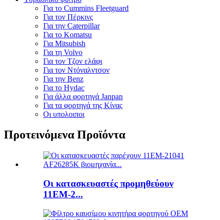
Για το Cummins Fleetguard
Για τον Πέρκινς
Για την Caterpillar
Για το Komatsu
Για Mitsubish
Για τη Volvo
Για τον Τζον ελάφι
Για τον Ντόναλντσον
Για την Benz
Για το Hydac
Για άλλα φορτηγά Janpan
Για τα φορτηγά της Κίνας
Οι υπολοιποι
Προτεινόμενα Προϊόντα
Οι κατασκευαστές προμηθεύουν
11EM-2...