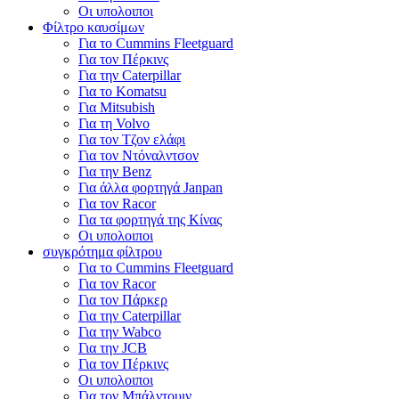
Οι υπολοιποι
Φίλτρο καυσίμων
Για το Cummins Fleetguard
Για τον Πέρκινς
Για την Caterpillar
Για το Komatsu
Για Mitsubish
Για τη Volvo
Για τον Τζον ελάφι
Για τον Ντόναλντσον
Για την Benz
Για άλλα φορτηγά Janpan
Για τον Racor
Για τα φορτηγά της Κίνας
Οι υπολοιποι
συγκρότημα φίλτρου
Για το Cummins Fleetguard
Για τον Racor
Για τον Πάρκερ
Για την Caterpillar
Για την Wabco
Για την JCB
Για τον Πέρκινς
Οι υπολοιποι
Για τον Μπάλντουιν