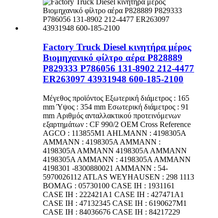
Factory Truck Diesel κινητήρα μέρος
Βιομηχανικό φίλτρο αέρα P828889
P829333 P786056 131-8902 212-4477
ER263097 43931948 600-185-2100
Μέγεθος προϊόντος Εξωτερική διάμετρος : 165
mm Ύψος : 354 mm Εσωτερική διάμετρος : 91
mm Αριθμός ανταλλακτικού προτεινόμενων
εξαρτημάτων : CF 990/2 OEM Cross Reference
AGCO : 113855M1 AHLMANN : 4198305A
AMMANN : 4198305A AMMANN :
4198305A AMMANN 4198305A AMMANN
4198305A AMMANN : 4198305A AMMANN
4198301 -8300880021 AMMANN : 54-
5970026112 ATLAS WEYHAUSEN : 298 1113
BOMAG : 05730100 CASE IH : 1931161
CASE IH : 222421A1 CASE IH : 427471A1
CASE IH : 47132345 CASE IH : 6190627M1
CASE IH : 84036676 CASE IH : 84217229