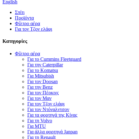
English
Σπίτι
Προϊόντα
Φίλτρο αέρα
Για τον Τζον ελάφι
Κατηγορίες
Φίλτρο αέρα
Για το Cummins Fleetguard
Για την Caterpillar
Για το Komatsu
Για Mitsubish
Για τον Doosan
Για την Benz
Για τον Πέρκινς
Για τον Μαν
Για τον Τζον ελάφι
Για τον Ντόναλντσον
Για τα φορτηγά της Κίνας
Για τη Volvo
Για MTU
Για άλλα φορτηγά Janpan
Για τη Renault