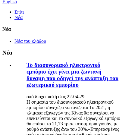
English
Σπίτι
Νέα
Νέα
Νέα του κλάδου
Νέα
Το διασυνοριακό ηλεκτρονικό
εμπόριο έχει γίνει μια ζωντανή
δύναμη που οδηγεί την ανάπτυξη του
εξωτερικού εμπορίου
από διαχειριστή στις 22-04-29
Η σημασία του διασυνοριακού ηλεκτρονικού
εμπορίου συνεχίζει να τονίζεται Το 2021, η
κλίμακα εξαγωγών της Κίνας θα συνεχίσει να
επεκτείνεται και το συνολικό εξαγωγικό εμπόριο
θα φτάσει τα 21,73 τρισεκατομμύρια γιουάν, με
ρυθμό ανάπτυξης άνω του 30%.«Επηρεασμένος
από τη συνεχή άνοδο του διεθνούς κόστους