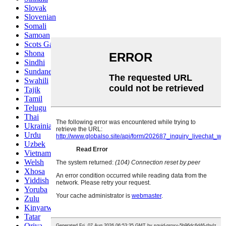
Slovak
Slovenian
Somali
Samoan
Scots Gaelic
Shona
Sindhi
Sundanese
Swahili
Tajik
Tamil
Telugu
Thai
Ukrainian
Urdu
Uzbek
Vietnamese
Welsh
Xhosa
Yiddish
Yoruba
Zulu
Kinyarwanda
Tatar
Oriya