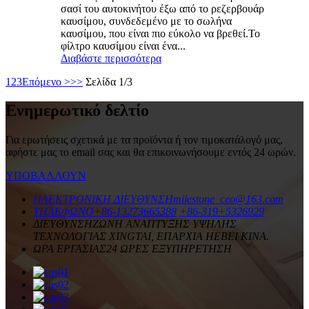
σασί του αυτοκινήτου έξω από το ρεζερβουάρ
καυσίμου, συνδεδεμένο με το σωλήνα
καυσίμου, που είναι πιο εύκολο να βρεθεί.Το
φίλτρο καυσίμου είναι ένα...
Διαβάστε περισσότερα
1
2
3
Επόμενο >
>>
Σελίδα 1/3
Ενημερωτικό δελτίο
Για ερωτήσεις σχετικά με τα προϊόντα ή τον τιμοκατάλογό μας,
αφήστε μας το email σας και θα επικοινωνήσουμε εντός 24 ωρών.
ΥΠΟΒΑΛΛΟΥΝ
ΗΛΕΚΤΡΟΝΙΚΗ ΔΙΕΥΘΥΝΣΗ
milestone_ceo@163.com
ΤΗΛΕΦΩΝΟ
+86-13273665388
+86-319+5326929
ΔΙΕΥΘΥΝΣΗ
ΖΩΝΗ ΑΝΑΠΤΥΞΗΣ ΥΨΗΛΗΣ
ΤΕΧΝΟΛΟΓΙΑΣ XINGTAI, ΕΠΑΡΧΙΑ HEBEI ΚΙΝΑ.
ΩΡΑ ΕΡΓΑΣΙΑΣ
24 ΩΡΕΣ ΕΞΥΠΗΡΕΤΗΣΗ