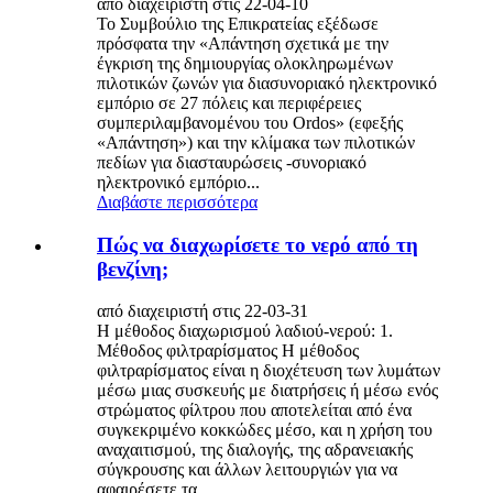
από διαχειριστή στις 22-04-10
Το Συμβούλιο της Επικρατείας εξέδωσε
πρόσφατα την «Απάντηση σχετικά με την
έγκριση της δημιουργίας ολοκληρωμένων
πιλοτικών ζωνών για διασυνοριακό ηλεκτρονικό
εμπόριο σε 27 πόλεις και περιφέρειες
συμπεριλαμβανομένου του Ordos» (εφεξής
«Απάντηση») και την κλίμακα των πιλοτικών
πεδίων για διασταυρώσεις -συνοριακό
ηλεκτρονικό εμπόριο...
Διαβάστε περισσότερα
Πώς να διαχωρίσετε το νερό από τη
βενζίνη;
από διαχειριστή στις 22-03-31
Η μέθοδος διαχωρισμού λαδιού-νερού: 1.
Μέθοδος φιλτραρίσματος Η μέθοδος
φιλτραρίσματος είναι η διοχέτευση των λυμάτων
μέσω μιας συσκευής με διατρήσεις ή μέσω ενός
στρώματος φίλτρου που αποτελείται από ένα
συγκεκριμένο κοκκώδες μέσο, ​​και η χρήση του
αναχαιτισμού, της διαλογής, της αδρανειακής
σύγκρουσης και άλλων λειτουργιών για να
αφαιρέσετε τα...