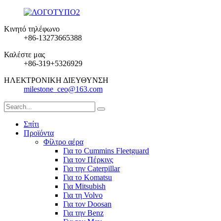
Κινητό τηλέφωνο
+86-13273665388
Καλέστε μας
+86-319+5326929
ΗΛΕΚΤΡΟΝΙΚΗ ΔΙΕΥΘΥΝΣΗ
milestone_ceo@163.com
Σπίτι
Προϊόντα
Φίλτρο αέρα
Για το Cummins Fleetguard
Για τον Πέρκινς
Για την Caterpillar
Για το Komatsu
Για Mitsubish
Για τη Volvo
Για τον Doosan
Για την Benz