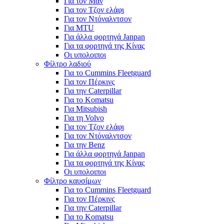
Για τον Μαν
Για τον Τζον ελάφι
Για τον Ντόναλντσον
Για MTU
Για άλλα φορτηγά Janpan
Για τα φορτηγά της Κίνας
Οι υπολοιποι
Φίλτρο λαδιού
Για το Cummins Fleetguard
Για τον Πέρκινς
Για την Caterpillar
Για το Komatsu
Για Mitsubish
Για τη Volvo
Για τον Τζον ελάφι
Για τον Ντόναλντσον
Για την Benz
Για άλλα φορτηγά Janpan
Για τα φορτηγά της Κίνας
Οι υπολοιποι
Φίλτρο καυσίμων
Για το Cummins Fleetguard
Για τον Πέρκινς
Για την Caterpillar
Για το Komatsu