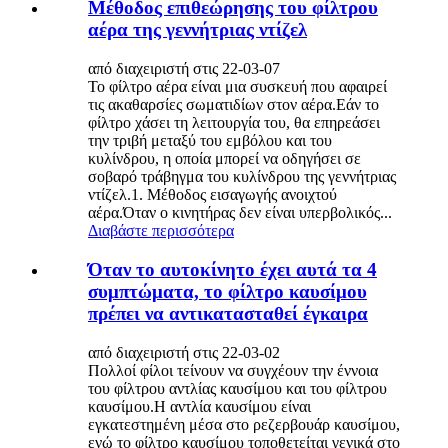
Μέθοδος επιθεώρησης του φίλτρου
αέρα της γεννήτριας ντίζελ
από διαχειριστή στις 22-03-07
Το φίλτρο αέρα είναι μια συσκευή που αφαιρεί
τις ακαθαρσίες σωματιδίων στον αέρα.Εάν το
φίλτρο χάσει τη λειτουργία του, θα επηρεάσει
την τριβή μεταξύ του εμβόλου και του
κυλίνδρου, η οποία μπορεί να οδηγήσει σε
σοβαρό τράβηγμα του κυλίνδρου της γεννήτριας
ντίζελ.1. Μέθοδος εισαγωγής ανοιχτού
αέρα.Όταν ο κινητήρας δεν είναι υπερβολικός...
Διαβάστε περισσότερα
Όταν το αυτοκίνητο έχει αυτά τα 4
συμπτώματα, το φίλτρο καυσίμου
πρέπει να αντικατασταθεί έγκαιρα
από διαχειριστή στις 22-03-02
Πολλοί φίλοι τείνουν να συγχέουν την έννοια
του φίλτρου αντλίας καυσίμου και του φίλτρου
καυσίμου.Η αντλία καυσίμου είναι
εγκατεστημένη μέσα στο ρεζερβουάρ καυσίμου,
ενώ το φίλτρο καυσίμου τοποθετείται γενικά στο