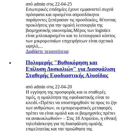
από admin στις 22-04-25
Εσωτερικές επιδημίες έχουν εμφανιστεί συχνά
πρόσφατα και ορισμένοι απροσδόκητοι
παράγοντες ξεπέρασαν τις προσδοκίες, θέτοντας
προκλήσεις για την ομαλή λειτουργία της
βιομηχανικής οικονομίας.Μέρος των logistics
είναι μπλοκαρισμένο και το λειτουργικό κόστος
των μικρομεσαίων επιχειρήσεων είναι σχετικά
υψηλό,...
Διαβάστε περισσότερα
Πολυμερής "Βυθοκόρηση και
Επίλυση Δυσκολιών" για Διασφάλιση
Σταθερής Εφοδιαστικής Αλυσίδας
από admin στις 22-04-20
Η εγγύηση της προσφοράς και οι σταθερές
τιμές, η ομαλότητα της εφοδιαστικής είναι το
κλειδί.«Πρέπει να υποστηριχθούν τα προς το ζην
των ανθρώπων, οι εμπορευματικές μεταφορές
πρέπει να είναι ομαλά και οι βιομηχανίες πρέπει
να ανακυκλωθούν» – Στις 18 Απριλίου, η εθνική
τηλεδιάσκεψη για τη διασφάλιση ομαλής
επιμελητείας και την προώθηση της