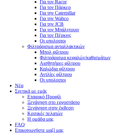
Για τον Racor
Για τον Πάρκερ
Για την Caterpillar
Για την Wabco
Για την JCB
Για τον Μπάλντουιν
Για τον Πέρκινς
Οι υπολοιποι
Φιλτράρισμα ανταλλακτικών
Μπολ φίλτρου
Φιλτράρισμα κεφαλών/καθισμάτων
Αισθητήρες φίλτρου
Καλώδια φίλτρου
Αντλίες φίλτρου
Οι υπολοιποι
Νέα
Σχετικά με εμάς
Εταιρικό Προφίλ
Ξενάγηση στο εργοστάσιο
Ξενάγηση στην έκθεση
Κριτικές πελατών
Η ομάδα μας
FAQ
Επικοινωνήστε μαζί μας