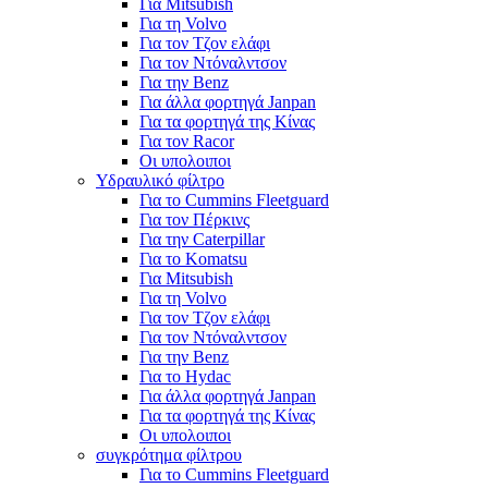
Για Mitsubish
Για τη Volvo
Για τον Τζον ελάφι
Για τον Ντόναλντσον
Για την Benz
Για άλλα φορτηγά Janpan
Για τα φορτηγά της Κίνας
Για τον Racor
Οι υπολοιποι
Υδραυλικό φίλτρο
Για το Cummins Fleetguard
Για τον Πέρκινς
Για την Caterpillar
Για το Komatsu
Για Mitsubish
Για τη Volvo
Για τον Τζον ελάφι
Για τον Ντόναλντσον
Για την Benz
Για το Hydac
Για άλλα φορτηγά Janpan
Για τα φορτηγά της Κίνας
Οι υπολοιποι
συγκρότημα φίλτρου
Για το Cummins Fleetguard