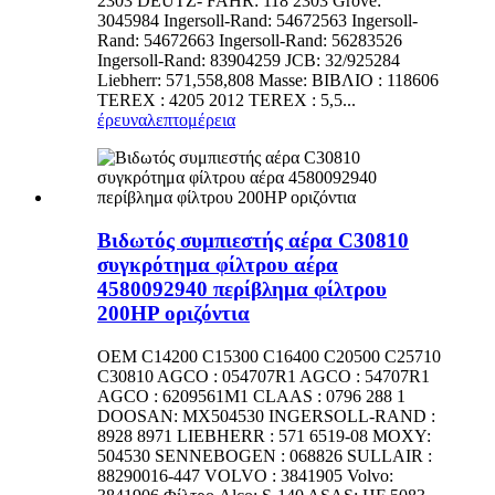
2303 DEUTZ- FAHR: 118 2303 Grove:
3045984 Ingersoll-Rand: 54672563 Ingersoll-
Rand: 54672663 Ingersoll-Rand: 56283526
Ingersoll-Rand: 83904259 JCB: 32/925284
Liebherr: 571,558,808 Masse: ΒΙΒΛΙΟ : 118606
TEREX : 4205 2012 TEREX : 5,5...
έρευνα
λεπτομέρεια
Βιδωτός συμπιεστής αέρα C30810
συγκρότημα φίλτρου αέρα
4580092940 περίβλημα φίλτρου
200HP οριζόντια
OEM C14200 C15300 C16400 C20500 C25710
C30810 AGCO : 054707R1 AGCO : 54707R1
AGCO : 6209561M1 CLAAS : 0796 288 1
DOOSAN: MX504530 INGERSOLL-RAND :
8928 8971 LIEBHERR : 571 6519-08 MOXY:
504530 SENNEBOGEN : 068826 SULLAIR :
88290016-447 VOLVO : 3841905 Volvo: