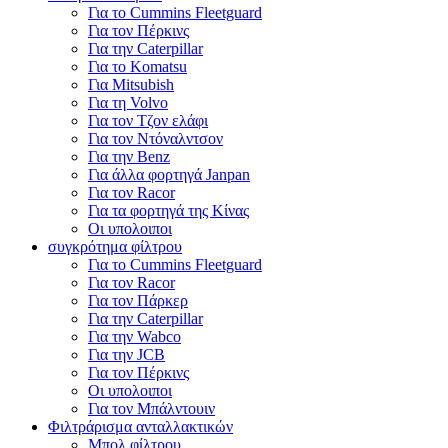
Για το Cummins Fleetguard
Για τον Πέρκινς
Για την Caterpillar
Για το Komatsu
Για Mitsubish
Για τη Volvo
Για τον Τζον ελάφι
Για τον Ντόναλντσον
Για την Benz
Για άλλα φορτηγά Janpan
Για τον Racor
Για τα φορτηγά της Κίνας
Οι υπολοιποι
συγκρότημα φίλτρου
Για το Cummins Fleetguard
Για τον Racor
Για τον Πάρκερ
Για την Caterpillar
Για την Wabco
Για την JCB
Για τον Πέρκινς
Οι υπολοιποι
Για τον Μπάλντουιν
Φιλτράρισμα ανταλλακτικών
Μπολ φίλτρου