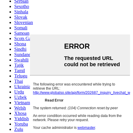
Serbian
Sesotho
Sinhala
Slovak
Slovenian
Somali
Samoan
Scots Gaelic
Shona
Sindhi
Sundanese
Swahili
Tajik
Tamil
Telugu
Thai
Ukrainian
Urdu
Uzbek
Vietnamese
Welsh
Xhosa
Yiddish
Yoruba
Zulu