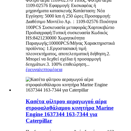
Φίλτρο αέρα 1109-02576 Τύπος: Φίλτρο αέρα
1109-02576 Εφαρμογή: Εκσκαφέας ή
μηχανήματα κατασκευής Κατάσταση: Νέα
Εγγύηση: 5000 km ή 250 ώρες Προσαρμογή:
Διαθέσιμο Μοντέλο Αρ.：1109-02576 Ποιότητα
100PCS Συσκευασία μεταφοράς:Χαρτοκιβώτιο
Προδιαγραφή:Τυπική συσκευασία Κωδικός
HS:8421230000 Χωρητικότητα
Παραγωγής:10000PCS/Μήνας Χαρακτηριστικά
προϊόντος: 1.Εργοστασιακή τιμή
πλεονεκτήματος, αποτελεσματική διήθηση.2.
Μπορεί να δεχθεί σχέδια ή προσαρμογή
δειγμάτων.3. 100% επιθεώρηση...
έρευνα
λεπτομέρεια
Κασέτα φίλτρου αεραγωγού αέρα
στροφαλοθάλαμου κινητήρα Marine
Engine 1637344 163-7344 για
Caterpillar