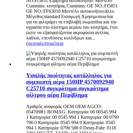
NO:Ff5851 Εξάρτημα αυτοκινήτου: Μοντέλο
Cummins: κινητήρας Cummins: OE NO.:Ff5851
OE NO.:FF63010 Μοντέλο αυτοκινήτου:άλλο
Μέγεθος:standard Εισαγωγή Χρησιμοποιείται
για να φιλτράρει τα επιβλαβή σωματίδια και την
υγρασία στο σύστημα αερίου του κινητήρα, έτσι
ώστε να εξασφαλίζονται ακροφύσια αντλίας
λαδιού, επενδύσεις κυλίνδρων και...
έρευνα
λεπτομέρεια
Υψηλής ποιότητας κατάλληλος για
συμπιεστή αέρα 150HP 4570092940
C25710 συγκρότημα συγκρότημα
φίλτρου αέρα Περίβλημα
Αριθμός αναφοράς OEM OEM AGCO:
054709R1 BOMAG: Κατηγορία: 00 00545 994
1 Κατηγορία: 00 0545 994 1 Κατηγορία: 00 0799
796 0 Κατηγορία: 0545 994 0 Κατηγορία: 0545
994 1 Κατηγορία: 0796 588 0 Deutz-Fahr: 0118