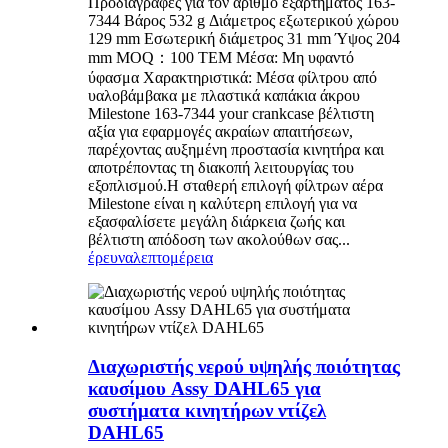
Προδιαγραφές για τον αριθμό εξαρτήματος 163-
7344 Βάρος 532 g Διάμετρος εξωτερικού χώρου
129 mm Εσωτερική διάμετρος 31 mm Ύψος 204
mm MOQ：100 ΤΕΜ Μέσα: Μη υφαντό
ύφασμα Χαρακτηριστικά: Μέσα φίλτρου από
υαλοβάμβακα με πλαστικά καπάκια άκρου
Milestone 163-7344 your crankcase βέλτιστη
αξία για εφαρμογές ακραίων απαιτήσεων,
παρέχοντας αυξημένη προστασία κινητήρα και
αποτρέποντας τη διακοπή λειτουργίας του
εξοπλισμού.Η σταθερή επιλογή φίλτρων αέρα
Milestone είναι η καλύτερη επιλογή για να
εξασφαλίσετε μεγάλη διάρκεια ζωής και
βέλτιστη απόδοση των ακολούθων σας...
έρευνα
λεπτομέρεια
Διαχωριστής νερού υψηλής ποιότητας
καυσίμου Assy DAHL65 για
συστήματα κινητήρων ντίζελ
DAHL65