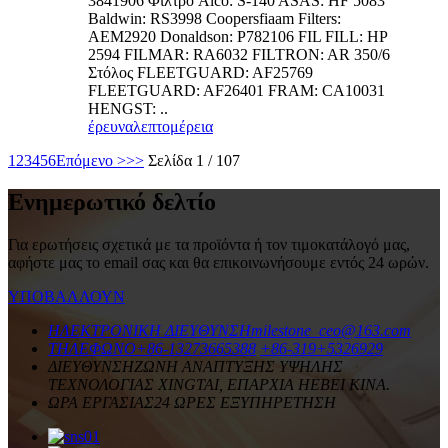
3841906 Φίλτρο Alco: S-140 ASAS: HF 5083
Baldwin: RS3998 Coopersfiaam Filters:
AEM2920 Donaldson: P782106 FIL FILL: HP
2594 FILMAR: RA6032 FILTRON: AR 350/6
Στόλος FLEETGUARD: AF25769
FLEETGUARD: AF26401 FRAM: CA10031
HENGST: ..
έρευνα
λεπτομέρεια
1
2
3
4
5
6
Επόμενο >
>>
Σελίδα 1 / 107
Ενημερωτικό δελτίο
Για ερωτήσεις σχετικά με τα προϊόντα ή τον τιμοκατάλογό μας,
αφήστε μας το email σας και θα επικοινωνήσουμε εντός 24 ωρών.
ΥΠΟΒΑΛΛΟΥΝ
ΗΛΕΚΤΡΟΝΙΚΗ ΔΙΕΥΘΥΝΣΗ
milestone_ceo@163.com
ΤΗΛΕΦΩΝΟ
+86-13273665388
+86-319+5326929
ΔΙΕΥΘΥΝΣΗ
ΖΩΝΗ ΑΝΑΠΤΥΞΗΣ ΥΨΗΛΗΣ
ΤΕΧΝΟΛΟΓΙΑΣ XINGTAI, ΕΠΑΡΧΙΑ HEBEI ΚΙΝΑ.
ΩΡΑ ΕΡΓΑΣΙΑΣ
24 ΩΡΕΣ ΕΞΥΠΗΡΕΤΗΣΗ