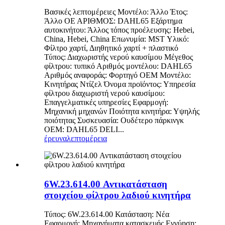
Βασικές λεπτομέρειες Μοντέλο: Άλλο Έτος:
Άλλο ΟΕ ΑΡΙΘΜΟΣ: DAHL65 Εξάρτημα
αυτοκινήτου: Άλλος τόπος προέλευσης: Hebei,
China, Hebei, China Επωνυμία: MST Υλικό:
Φίλτρο χαρτί, Διηθητικό χαρτί + πλαστικό
Τύπος: Διαχωριστής νερού καυσίμου Μέγεθος
φίλτρου: τυπικό Αριθμός μοντέλου: DAHL65
Αριθμός αναφοράς: Φορτηγό OEM Μοντέλο:
Κινητήρας Ντίζελ Όνομα προϊόντος: Υπηρεσία
φίλτρου διαχωριστή νερού καυσίμου:
Επαγγελματικές υπηρεσίες Εφαρμογή:
Μηχανική μηχανών Ποιότητα κινητήρα: Υψηλής
ποιότητας Συσκευασία: Ουδέτερο πάρκινγκ
OEM: DAHL65 DELI...
έρευνα
λεπτομέρεια
6W.23.614.00 Αντικατάσταση
στοιχείου φίλτρου λαδιού κινητήρα
Τύπος: 6W.23.614.00 Κατάσταση: Νέα
Εφαρμογή: Μηχανήματα κατασκευής Εγγύηση: