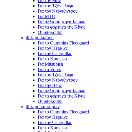
Για τον Μαν
Για τον Τζον ελάφι
Για τον Ντόναλντσον
Για MTU
Για άλλα φορτηγά Janpan
Για τα φορτηγά της Κίνας
Οι υπολοιποι
Φίλτρο λαδιού
Για το Cummins Fleetguard
Για τον Πέρκινς
Για την Caterpillar
Για το Komatsu
Για Mitsubish
Για τη Volvo
Για τον Τζον ελάφι
Για τον Ντόναλντσον
Για την Benz
Για άλλα φορτηγά Janpan
Για τα φορτηγά της Κίνας
Οι υπολοιποι
Φίλτρο καυσίμων
Για το Cummins Fleetguard
Για τον Πέρκινς
Για την Caterpillar
Για το Komatsu