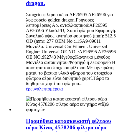
dragon.
Στοιχείο φίλτρου αέρα AF26595 AF26596 για
λεωφορείο golden dragon.Γρήγορες
λεπτομέρειες Αρ. ανταλλακτικού:AF26595
AF26596 Υλικό:PU, Χαρτί φίλτρου Εφαρμογή:
Συνολικό ύψος κινητήρα φορτηγού (mm): 512,5
OD (mm): 277 OEM No.:11SA9-09611
Μοντέλο: Universal Car Fitment: Universal
Engine: Universal OE NO .:AF26595 AF26596
OE NO.:K2743 Μέγεθος:Κανονικό μέγεθος
Μοντέλο αυτοκινήτου:Φορτηγό ή λεωφορείο Η
ποιότητα του στοιχείου φίλτρου Με την πρώτη
ματιά, το βασικό υλικό φίλτρου του στοιχείου
φίλτρου αέρα είναι διηθητικό χαρτί.Τώρα το
διηθητικό χαρτί του φίλτρου...
έρευνα
λεπτομέρεια
Προμήθεια κατασκευαστή φίλτρου
αέρα Κίνας 4578206 φίλτρο αέρα