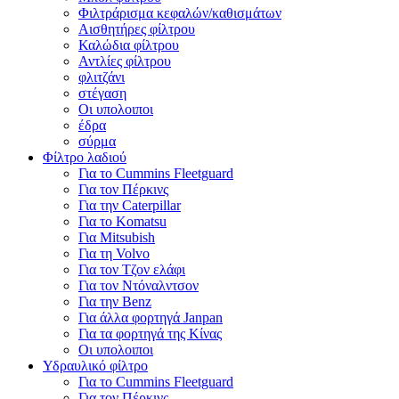
Φιλτράρισμα κεφαλών/καθισμάτων
Αισθητήρες φίλτρου
Καλώδια φίλτρου
Αντλίες φίλτρου
φλιτζάνι
στέγαση
Οι υπολοιποι
έδρα
σύρμα
Φίλτρο λαδιού
Για το Cummins Fleetguard
Για τον Πέρκινς
Για την Caterpillar
Για το Komatsu
Για Mitsubish
Για τη Volvo
Για τον Τζον ελάφι
Για τον Ντόναλντσον
Για την Benz
Για άλλα φορτηγά Janpan
Για τα φορτηγά της Κίνας
Οι υπολοιποι
Υδραυλικό φίλτρο
Για το Cummins Fleetguard
Για τον Πέρκινς