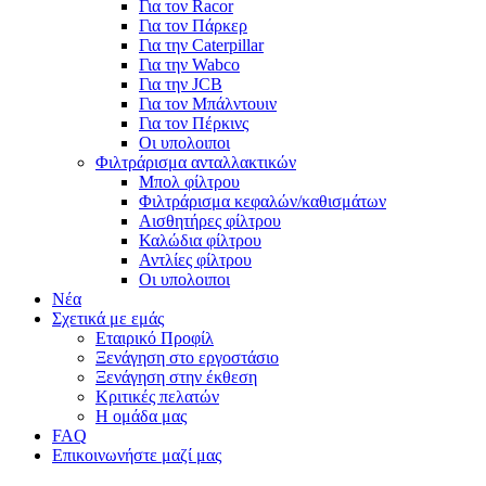
Για τον Racor
Για τον Πάρκερ
Για την Caterpillar
Για την Wabco
Για την JCB
Για τον Μπάλντουιν
Για τον Πέρκινς
Οι υπολοιποι
Φιλτράρισμα ανταλλακτικών
Μπολ φίλτρου
Φιλτράρισμα κεφαλών/καθισμάτων
Αισθητήρες φίλτρου
Καλώδια φίλτρου
Αντλίες φίλτρου
Οι υπολοιποι
Νέα
Σχετικά με εμάς
Εταιρικό Προφίλ
Ξενάγηση στο εργοστάσιο
Ξενάγηση στην έκθεση
Κριτικές πελατών
Η ομάδα μας
FAQ
Επικοινωνήστε μαζί μας