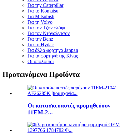
Για την Caterpillar
Για το Komatsu
Για Mitsubish
Για τη Volvo
Για τον Τζον ελάφι
Για τον Ντόναλντσον
Για την Benz
Για το Hydac
Για άλλα φορτηγά Janpan
Για τα φορτηγά της Κίνας
Οι υπολοιποι
Προτεινόμενα Προϊόντα
Οι κατασκευαστές προμηθεύουν
11EM-2...