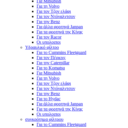
Για Mitsubish
Για τη Volvo
Για τον Τζον ελάφι
Για τον Ντόναλντσον
Για την Benz
Για άλλα φορτηγά Janpan
Για τα φορτηγά της Κίνας
Για τον Racor
Οι υπολοιποι
Υδραυλικό φίλτρο
Για το Cummins Fleetguard
Για τον Πέρκινς
Για την Caterpillar
Για το Komatsu
Για Mitsubish
Για τη Volvo
Για τον Τζον ελάφι
Για τον Ντόναλντσον
Για την Benz
Για το Hydac
Για άλλα φορτηγά Janpan
Για τα φορτηγά της Κίνας
Οι υπολοιποι
συγκρότημα φίλτρου
Για το Cummins Fleetguard