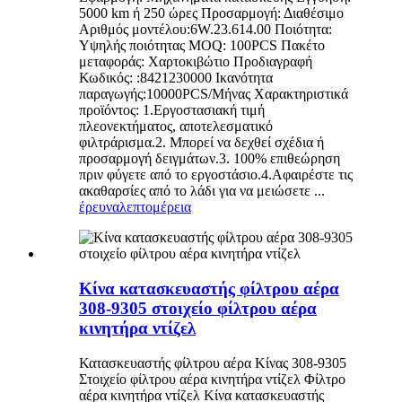
5000 km ή 250 ώρες Προσαρμογή: Διαθέσιμο
Αριθμός μοντέλου:6W.23.614.00 Ποιότητα:
Υψηλής ποιότητας MOQ: 100PCS Πακέτο
μεταφοράς: Χαρτοκιβώτιο Προδιαγραφή
Κωδικός: :8421230000 Ικανότητα
παραγωγής:10000PCS/Μήνας Χαρακτηριστικά
προϊόντος: 1.Εργοστασιακή τιμή
πλεονεκτήματος, αποτελεσματικό
φιλτράρισμα.2. Μπορεί να δεχθεί σχέδια ή
προσαρμογή δειγμάτων.3. 100% επιθεώρηση
πριν φύγετε από το εργοστάσιο.4.Αφαιρέστε τις
ακαθαρσίες από το λάδι για να μειώσετε ...
έρευνα
λεπτομέρεια
Κίνα κατασκευαστής φίλτρου αέρα
308-9305 στοιχείο φίλτρου αέρα
κινητήρα ντίζελ
Κατασκευαστής φίλτρου αέρα Κίνας 308-9305
Στοιχείο φίλτρου αέρα κινητήρα ντίζελ Φίλτρο
αέρα κινητήρα ντίζελ Κίνα κατασκευαστής