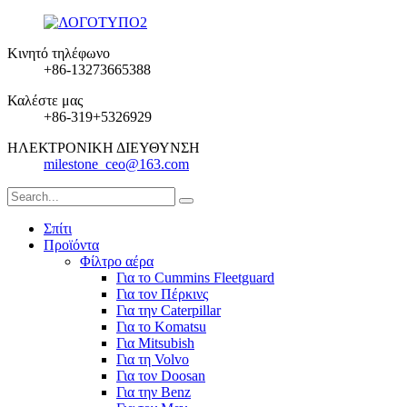
Κινητό τηλέφωνο
+86-13273665388
Καλέστε μας
+86-319+5326929
ΗΛΕΚΤΡΟΝΙΚΗ ΔΙΕΥΘΥΝΣΗ
milestone_ceo@163.com
Σπίτι
Προϊόντα
Φίλτρο αέρα
Για το Cummins Fleetguard
Για τον Πέρκινς
Για την Caterpillar
Για το Komatsu
Για Mitsubish
Για τη Volvo
Για τον Doosan
Για την Benz