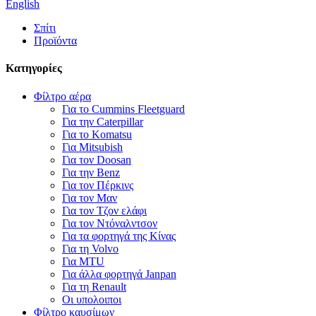
English
Σπίτι
Προϊόντα
Κατηγορίες
Φίλτρο αέρα
Για το Cummins Fleetguard
Για την Caterpillar
Για το Komatsu
Για Mitsubish
Για τον Doosan
Για την Benz
Για τον Πέρκινς
Για τον Μαν
Για τον Τζον ελάφι
Για τον Ντόναλντσον
Για τα φορτηγά της Κίνας
Για τη Volvo
Για MTU
Για άλλα φορτηγά Janpan
Για τη Renault
Οι υπολοιποι
Φίλτρο καυσίμων