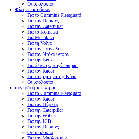
Οι υπολοιποι
Φίλτρο καυσίμων
Για το Cummins Fleetguard
Για τον Πέρκινς
Για την Caterpillar
Για το Komatsu
Για Mitsubish
Για τη Volvo
Για τον Τζον ελάφι
Για τον Ντόναλντσον
Για την Benz
Για άλλα φορτηγά Janpan
Για τον Racor
Για τα φορτηγά της Κίνας
Οι υπολοιποι
συγκρότημα φίλτρου
Για το Cummins Fleetguard
Για τον Racor
Για τον Πάρκερ
Για την Caterpillar
Για την Wabco
Για την JCB
Για τον Πέρκινς
Οι υπολοιποι
Για τον Μπάλντουιν