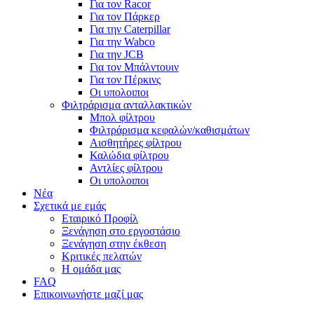
Για τον Racor
Για τον Πάρκερ
Για την Caterpillar
Για την Wabco
Για την JCB
Για τον Μπάλντουιν
Για τον Πέρκινς
Οι υπολοιποι
Φιλτράρισμα ανταλλακτικών
Μπολ φίλτρου
Φιλτράρισμα κεφαλών/καθισμάτων
Αισθητήρες φίλτρου
Καλώδια φίλτρου
Αντλίες φίλτρου
Οι υπολοιποι
Νέα
Σχετικά με εμάς
Εταιρικό Προφίλ
Ξενάγηση στο εργοστάσιο
Ξενάγηση στην έκθεση
Κριτικές πελατών
Η ομάδα μας
FAQ
Επικοινωνήστε μαζί μας