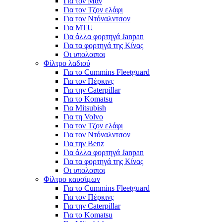
Για τον Μαν
Για τον Τζον ελάφι
Για τον Ντόναλντσον
Για MTU
Για άλλα φορτηγά Janpan
Για τα φορτηγά της Κίνας
Οι υπολοιποι
Φίλτρο λαδιού
Για το Cummins Fleetguard
Για τον Πέρκινς
Για την Caterpillar
Για το Komatsu
Για Mitsubish
Για τη Volvo
Για τον Τζον ελάφι
Για τον Ντόναλντσον
Για την Benz
Για άλλα φορτηγά Janpan
Για τα φορτηγά της Κίνας
Οι υπολοιποι
Φίλτρο καυσίμων
Για το Cummins Fleetguard
Για τον Πέρκινς
Για την Caterpillar
Για το Komatsu