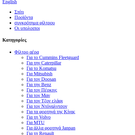
English
Σπίτι
Προϊόντα
συγκρότημα φίλτρου
Οι υπολοιποι
Κατηγορίες
Φίλτρο αέρα
Για το Cummins Fleetguard
Για την Caterpillar
Για το Komatsu
Για Mitsubish
Για τον Doosan
Για την Benz
Για τον Πέρκινς
Για τον Μαν
Για τον Τζον ελάφι
Για τον Ντόναλντσον
Για τα φορτηγά της Κίνας
Για τη Volvo
Για MTU
Για άλλα φορτηγά Janpan
Για τη Renault