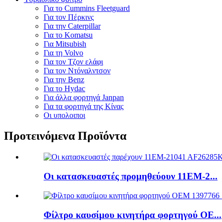
Για το Cummins Fleetguard
Για τον Πέρκινς
Για την Caterpillar
Για το Komatsu
Για Mitsubish
Για τη Volvo
Για τον Τζον ελάφι
Για τον Ντόναλντσον
Για την Benz
Για το Hydac
Για άλλα φορτηγά Janpan
Για τα φορτηγά της Κίνας
Οι υπολοιποι
Προτεινόμενα Προϊόντα
Οι κατασκευαστές προμηθεύουν 11EM-2...
Φίλτρο καυσίμου κινητήρα φορτηγού ΟΕ...