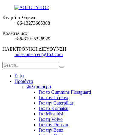
Κινητό τηλέφωνο
+86-13273665388
Καλέστε μας
+86-319+5326929
ΗΛΕΚΤΡΟΝΙΚΗ ΔΙΕΥΘΥΝΣΗ
milestone_ceo@163.com
Σπίτι
Προϊόντα
Φίλτρο αέρα
Για το Cummins Fleetguard
Για τον Πέρκινς
Για την Caterpillar
Για το Komatsu
Για Mitsubish
Για τη Volvo
Για τον Doosan
Για την Benz