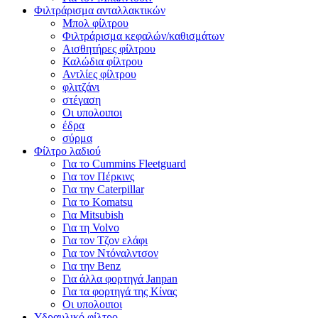
Φιλτράρισμα ανταλλακτικών
Μπολ φίλτρου
Φιλτράρισμα κεφαλών/καθισμάτων
Αισθητήρες φίλτρου
Καλώδια φίλτρου
Αντλίες φίλτρου
φλιτζάνι
στέγαση
Οι υπολοιποι
έδρα
σύρμα
Φίλτρο λαδιού
Για το Cummins Fleetguard
Για τον Πέρκινς
Για την Caterpillar
Για το Komatsu
Για Mitsubish
Για τη Volvo
Για τον Τζον ελάφι
Για τον Ντόναλντσον
Για την Benz
Για άλλα φορτηγά Janpan
Για τα φορτηγά της Κίνας
Οι υπολοιποι
Υδραυλικό φίλτρο