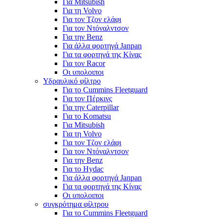
Για Mitsubish
Για τη Volvo
Για τον Τζον ελάφι
Για τον Ντόναλντσον
Για την Benz
Για άλλα φορτηγά Janpan
Για τα φορτηγά της Κίνας
Για τον Racor
Οι υπολοιποι
Υδραυλικό φίλτρο
Για το Cummins Fleetguard
Για τον Πέρκινς
Για την Caterpillar
Για το Komatsu
Για Mitsubish
Για τη Volvo
Για τον Τζον ελάφι
Για τον Ντόναλντσον
Για την Benz
Για το Hydac
Για άλλα φορτηγά Janpan
Για τα φορτηγά της Κίνας
Οι υπολοιποι
συγκρότημα φίλτρου
Για το Cummins Fleetguard