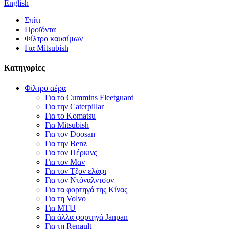
English
Σπίτι
Προϊόντα
Φίλτρο καυσίμων
Για Mitsubish
Κατηγορίες
Φίλτρο αέρα
Για το Cummins Fleetguard
Για την Caterpillar
Για το Komatsu
Για Mitsubish
Για τον Doosan
Για την Benz
Για τον Πέρκινς
Για τον Μαν
Για τον Τζον ελάφι
Για τον Ντόναλντσον
Για τα φορτηγά της Κίνας
Για τη Volvo
Για MTU
Για άλλα φορτηγά Janpan
Για τη Renault