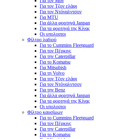
Για τον Μαν
Για τον Τζον ελάφι
Για τον Ντόναλντσον
Για MTU
Για άλλα φορτηγά Janpan
Για τα φορτηγά της Κίνας
Οι υπολοιποι
Φίλτρο λαδιού
Για το Cummins Fleetguard
Για τον Πέρκινς
Για την Caterpillar
Για το Komatsu
Για Mitsubish
Για τη Volvo
Για τον Τζον ελάφι
Για τον Ντόναλντσον
Για την Benz
Για άλλα φορτηγά Janpan
Για τα φορτηγά της Κίνας
Οι υπολοιποι
Φίλτρο καυσίμων
Για το Cummins Fleetguard
Για τον Πέρκινς
Για την Caterpillar
Για το Komatsu