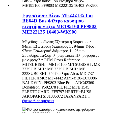
Εργοστάσιο Κίνας ME222135 For
BE64D Bus Φίλτρο καυσίμου
κινητήρα ντίζελ ME195160 PF9803
ME222135 16403-WK900
Μέγεθος προϊόντος Εξωτερική διάμετρος :
94mm Εξωτερική διάμετρος 1 : 94mm Ύψος :
97mm Εσωτερική διάμετρος 1 : 26mm
Συμπλήρωμα/Συμπληρωματικές Πληροφορίες :
με σφραγίδα OEM Cross Reference
MITSUBISHI : ME195160 MITSUBISHI : ME
222SUBISHI : ME 232SUBISHI : ME
222SUB0ISHI -7567 Φίλτρο Alco: MD-737
FILTER AMC: MF-4442 Ashika: 30-ECO086
BALDWIN: PF9803 Blue Print: ADC42360
Donaldson: P502378 FIL FIL: MFE 1545
FLEETGUARD: FF5797 HERTH+BUSS
JAKOPARTS: J1335072 JAPANPART: ..
έρευνα
λεπτομέρεια