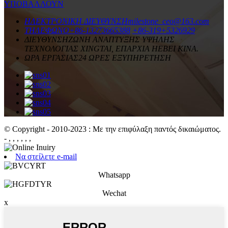
ΥΠΟΒΑΛΛΟΥΝ
ΗΛΕΚΤΡΟΝΙΚΗ ΔΙΕΥΘΥΝΣΗ
milestone_ceo@163.com
ΤΗΛΕΦΩΝΟ
+86-13273665388
+86-319+5326929
ΔΙΕΥΘΥΝΣΗ
ΖΩΝΗ ΑΝΑΠΤΥΞΗΣ ΥΨΗΛΗΣ
ΤΕΧΝΟΛΟΓΙΑΣ XINGTAI, ΕΠΑΡΧΙΑ HEBEI ΚΙΝΑ.
ΩΡΑ ΕΡΓΑΣΙΑΣ
24 ΩΡΕΣ ΕΞΥΠΗΡΕΤΗΣΗ
© Copyright - 2010-2023 : Με την επιφύλαξη παντός δικαιώματος.
- , , , , , ,
Να στείλετε e-mail
Whatsapp
Wechat
x