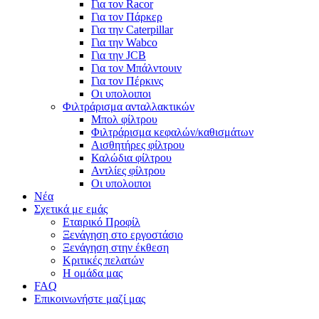
Για τον Racor
Για τον Πάρκερ
Για την Caterpillar
Για την Wabco
Για την JCB
Για τον Μπάλντουιν
Για τον Πέρκινς
Οι υπολοιποι
Φιλτράρισμα ανταλλακτικών
Μπολ φίλτρου
Φιλτράρισμα κεφαλών/καθισμάτων
Αισθητήρες φίλτρου
Καλώδια φίλτρου
Αντλίες φίλτρου
Οι υπολοιποι
Νέα
Σχετικά με εμάς
Εταιρικό Προφίλ
Ξενάγηση στο εργοστάσιο
Ξενάγηση στην έκθεση
Κριτικές πελατών
Η ομάδα μας
FAQ
Επικοινωνήστε μαζί μας