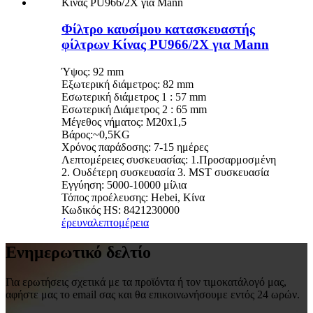
Φίλτρο καυσίμου κατασκευαστής
φίλτρων Κίνας PU966/2X για Mann
Ύψος: 92 mm
Εξωτερική διάμετρος: 82 mm
Εσωτερική διάμετρος 1 : 57 mm
Εσωτερική Διάμετρος 2 : 65 mm
Μέγεθος νήματος: M20x1,5
Βάρος:~0,5KG
Χρόνος παράδοσης: 7-15 ημέρες
Λεπτομέρειες συσκευασίας: 1.Προσαρμοσμένη
2. Ουδέτερη συσκευασία 3. MST συσκευασία
Εγγύηση: 5000-10000 μίλια
Τόπος προέλευσης: Hebei, Κίνα
Κωδικός HS: 8421230000
έρευνα
λεπτομέρεια
Ενημερωτικό δελτίο
Για ερωτήσεις σχετικά με τα προϊόντα ή τον τιμοκατάλογό μας,
αφήστε μας το email σας και θα επικοινωνήσουμε εντός 24 ωρών.