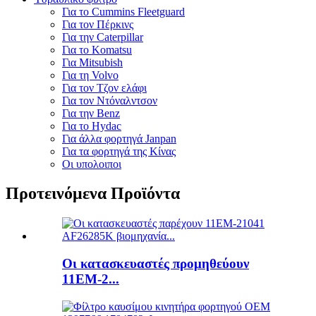
Για το Cummins Fleetguard
Για τον Πέρκινς
Για την Caterpillar
Για το Komatsu
Για Mitsubish
Για τη Volvo
Για τον Τζον ελάφι
Για τον Ντόναλντσον
Για την Benz
Για το Hydac
Για άλλα φορτηγά Janpan
Για τα φορτηγά της Κίνας
Οι υπολοιποι
Προτεινόμενα Προϊόντα
Οι κατασκευαστές προμηθεύουν
11EM-2...