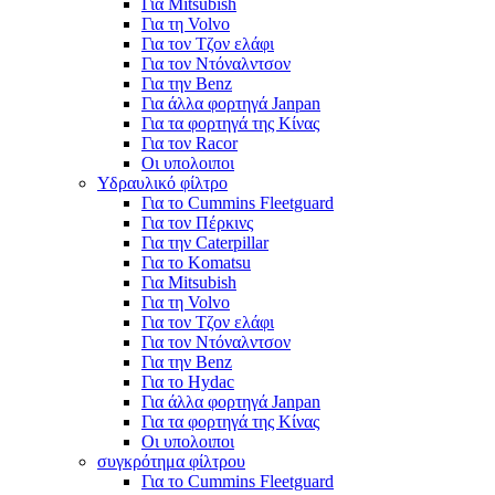
Για Mitsubish
Για τη Volvo
Για τον Τζον ελάφι
Για τον Ντόναλντσον
Για την Benz
Για άλλα φορτηγά Janpan
Για τα φορτηγά της Κίνας
Για τον Racor
Οι υπολοιποι
Υδραυλικό φίλτρο
Για το Cummins Fleetguard
Για τον Πέρκινς
Για την Caterpillar
Για το Komatsu
Για Mitsubish
Για τη Volvo
Για τον Τζον ελάφι
Για τον Ντόναλντσον
Για την Benz
Για το Hydac
Για άλλα φορτηγά Janpan
Για τα φορτηγά της Κίνας
Οι υπολοιποι
συγκρότημα φίλτρου
Για το Cummins Fleetguard