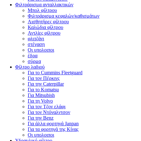
Φιλτράρισμα ανταλλακτικών
Μπολ φίλτρου
Φιλτράρισμα κεφαλών/καθισμάτων
Αισθητήρες φίλτρου
Καλώδια φίλτρου
Αντλίες φίλτρου
φλιτζάνι
στέγαση
Οι υπολοιποι
έδρα
σύρμα
Φίλτρο λαδιού
Για το Cummins Fleetguard
Για τον Πέρκινς
Για την Caterpillar
Για το Komatsu
Για Mitsubish
Για τη Volvo
Για τον Τζον ελάφι
Για τον Ντόναλντσον
Για την Benz
Για άλλα φορτηγά Janpan
Για τα φορτηγά της Κίνας
Οι υπολοιποι
Υδραυλικό φίλτρο