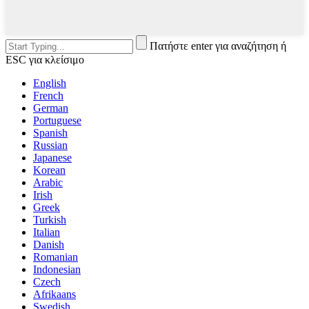
Πατήστε enter για αναζήτηση ή
ESC για κλείσιμο
English
French
German
Portuguese
Spanish
Russian
Japanese
Korean
Arabic
Irish
Greek
Turkish
Italian
Danish
Romanian
Indonesian
Czech
Afrikaans
Swedish