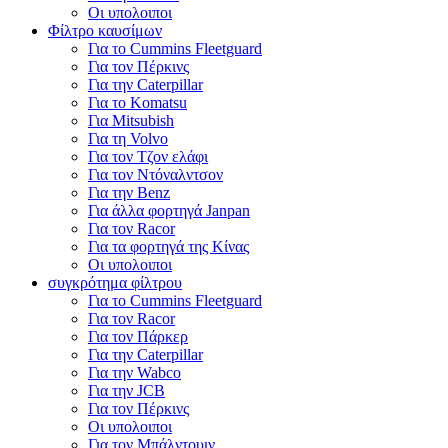
Οι υπολοιποι
Φίλτρο καυσίμων
Για το Cummins Fleetguard
Για τον Πέρκινς
Για την Caterpillar
Για το Komatsu
Για Mitsubish
Για τη Volvo
Για τον Τζον ελάφι
Για τον Ντόναλντσον
Για την Benz
Για άλλα φορτηγά Janpan
Για τον Racor
Για τα φορτηγά της Κίνας
Οι υπολοιποι
συγκρότημα φίλτρου
Για το Cummins Fleetguard
Για τον Racor
Για τον Πάρκερ
Για την Caterpillar
Για την Wabco
Για την JCB
Για τον Πέρκινς
Οι υπολοιποι
Για τον Μπάλντουιν