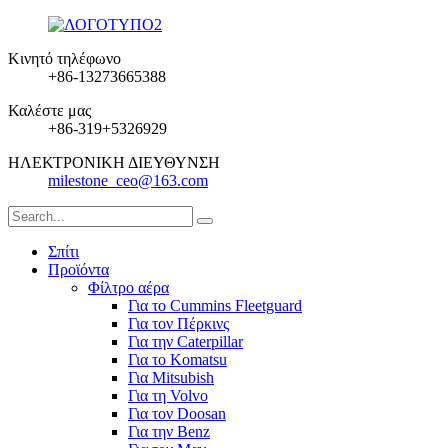
Κινητό τηλέφωνο
+86-13273665388
Καλέστε μας
+86-319+5326929
ΗΛΕΚΤΡΟΝΙΚΗ ΔΙΕΥΘΥΝΣΗ
milestone_ceo@163.com
Σπίτι
Προϊόντα
Φίλτρο αέρα
Για το Cummins Fleetguard
Για τον Πέρκινς
Για την Caterpillar
Για το Komatsu
Για Mitsubish
Για τη Volvo
Για τον Doosan
Για την Benz