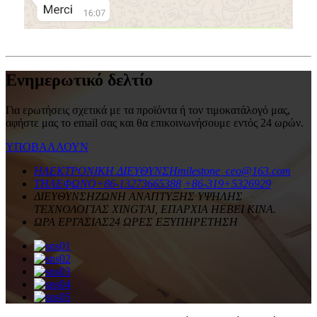
Ενημερωτικό δελτίο
Για ερωτήσεις σχετικά με τα προϊόντα ή τον τιμοκατάλογό μας,
αφήστε μας το email σας και θα επικοινωνήσουμε εντός 24 ωρών.
ΥΠΟΒΑΛΛΟΥΝ
ΗΛΕΚΤΡΟΝΙΚΗ ΔΙΕΥΘΥΝΣΗ
milestone_ceo@163.com
ΤΗΛΕΦΩΝΟ
+86-13273665388
+86-319+5326929
ΔΙΕΥΘΥΝΣΗ
ΖΩΝΗ ΑΝΑΠΤΥΞΗΣ ΥΨΗΛΗΣ
ΤΕΧΝΟΛΟΓΙΑΣ XINGTAI, ΕΠΑΡΧΙΑ HEBEI ΚΙΝΑ.
ΩΡΑ ΕΡΓΑΣΙΑΣ
24 ΩΡΕΣ ΕΞΥΠΗΡΕΤΗΣΗ