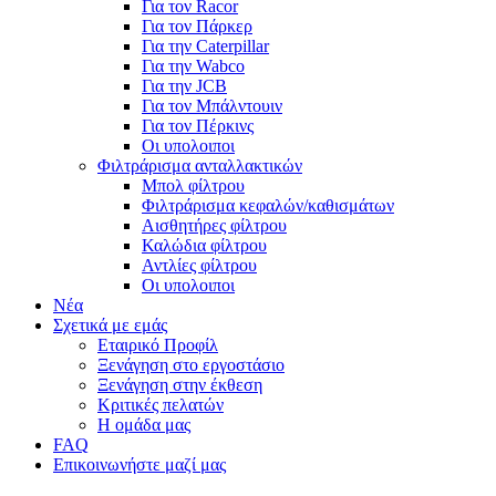
Για τον Racor
Για τον Πάρκερ
Για την Caterpillar
Για την Wabco
Για την JCB
Για τον Μπάλντουιν
Για τον Πέρκινς
Οι υπολοιποι
Φιλτράρισμα ανταλλακτικών
Μπολ φίλτρου
Φιλτράρισμα κεφαλών/καθισμάτων
Αισθητήρες φίλτρου
Καλώδια φίλτρου
Αντλίες φίλτρου
Οι υπολοιποι
Νέα
Σχετικά με εμάς
Εταιρικό Προφίλ
Ξενάγηση στο εργοστάσιο
Ξενάγηση στην έκθεση
Κριτικές πελατών
Η ομάδα μας
FAQ
Επικοινωνήστε μαζί μας