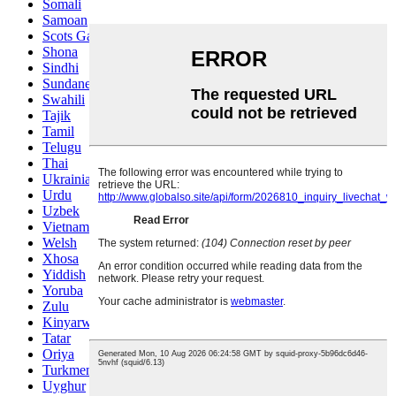
Somali
Samoan
Scots Gaelic
Shona
Sindhi
Sundanese
Swahili
Tajik
Tamil
Telugu
Thai
Ukrainian
Urdu
Uzbek
Vietnamese
Welsh
Xhosa
Yiddish
Yoruba
Zulu
Kinyarwanda
Tatar
Oriya
Turkmen
Uyghur