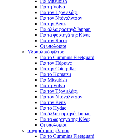
Για Mitsubish
Για τη Volvo
Για τον Τζον ελάφι
Για τον Ντόναλντσον
Για την Benz
Για άλλα φορτηγά Janpan
Για τα φορτηγά της Κίνας
Για τον Racor
Οι υπολοιποι
Υδραυλικό φίλτρο
Για το Cummins Fleetguard
Για τον Πέρκινς
Για την Caterpillar
Για το Komatsu
Για Mitsubish
Για τη Volvo
Για τον Τζον ελάφι
Για τον Ντόναλντσον
Για την Benz
Για το Hydac
Για άλλα φορτηγά Janpan
Για τα φορτηγά της Κίνας
Οι υπολοιποι
συγκρότημα φίλτρου
Για το Cummins Fleetguard