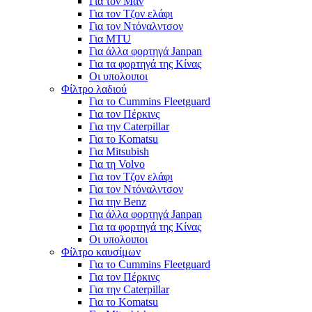
Για τον Μαν
Για τον Τζον ελάφι
Για τον Ντόναλντσον
Για MTU
Για άλλα φορτηγά Janpan
Για τα φορτηγά της Κίνας
Οι υπολοιποι
Φίλτρο λαδιού
Για το Cummins Fleetguard
Για τον Πέρκινς
Για την Caterpillar
Για το Komatsu
Για Mitsubish
Για τη Volvo
Για τον Τζον ελάφι
Για τον Ντόναλντσον
Για την Benz
Για άλλα φορτηγά Janpan
Για τα φορτηγά της Κίνας
Οι υπολοιποι
Φίλτρο καυσίμων
Για το Cummins Fleetguard
Για τον Πέρκινς
Για την Caterpillar
Για το Komatsu