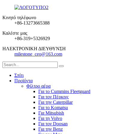
Κινητό τηλέφωνο
+86-13273665388
Καλέστε μας
+86-319+5326929
ΗΛΕΚΤΡΟΝΙΚΗ ΔΙΕΥΘΥΝΣΗ
milestone_ceo@163.com
Σπίτι
Προϊόντα
Φίλτρο αέρα
Για το Cummins Fleetguard
Για τον Πέρκινς
Για την Caterpillar
Για το Komatsu
Για Mitsubish
Για τη Volvo
Για τον Doosan
Για την Benz