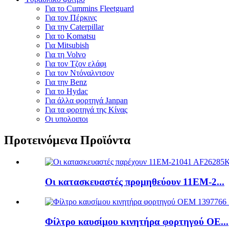
Για το Cummins Fleetguard
Για τον Πέρκινς
Για την Caterpillar
Για το Komatsu
Για Mitsubish
Για τη Volvo
Για τον Τζον ελάφι
Για τον Ντόναλντσον
Για την Benz
Για το Hydac
Για άλλα φορτηγά Janpan
Για τα φορτηγά της Κίνας
Οι υπολοιποι
Προτεινόμενα Προϊόντα
Οι κατασκευαστές προμηθεύουν 11EM-2...
Φίλτρο καυσίμου κινητήρα φορτηγού ΟΕ...