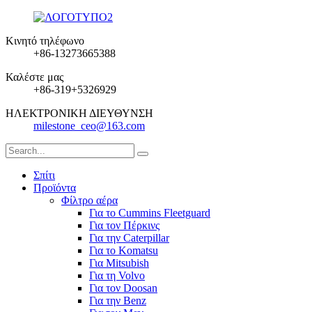
Κινητό τηλέφωνο
+86-13273665388
Καλέστε μας
+86-319+5326929
ΗΛΕΚΤΡΟΝΙΚΗ ΔΙΕΥΘΥΝΣΗ
milestone_ceo@163.com
Σπίτι
Προϊόντα
Φίλτρο αέρα
Για το Cummins Fleetguard
Για τον Πέρκινς
Για την Caterpillar
Για το Komatsu
Για Mitsubish
Για τη Volvo
Για τον Doosan
Για την Benz