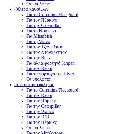
Οι υπολοιποι
Φίλτρο καυσίμων
Για το Cummins Fleetguard
Για τον Πέρκινς
Για την Caterpillar
Για το Komatsu
Για Mitsubish
Για τη Volvo
Για τον Τζον ελάφι
Για τον Ντόναλντσον
Για την Benz
Για άλλα φορτηγά Janpan
Για τον Racor
Για τα φορτηγά της Κίνας
Οι υπολοιποι
συγκρότημα φίλτρου
Για το Cummins Fleetguard
Για τον Racor
Για τον Πάρκερ
Για την Caterpillar
Για την Wabco
Για την JCB
Για τον Πέρκινς
Οι υπολοιποι
Για τον Μπάλντουιν