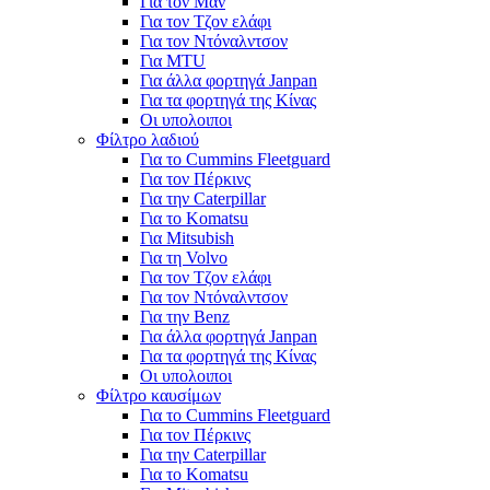
Για τον Μαν
Για τον Τζον ελάφι
Για τον Ντόναλντσον
Για MTU
Για άλλα φορτηγά Janpan
Για τα φορτηγά της Κίνας
Οι υπολοιποι
Φίλτρο λαδιού
Για το Cummins Fleetguard
Για τον Πέρκινς
Για την Caterpillar
Για το Komatsu
Για Mitsubish
Για τη Volvo
Για τον Τζον ελάφι
Για τον Ντόναλντσον
Για την Benz
Για άλλα φορτηγά Janpan
Για τα φορτηγά της Κίνας
Οι υπολοιποι
Φίλτρο καυσίμων
Για το Cummins Fleetguard
Για τον Πέρκινς
Για την Caterpillar
Για το Komatsu