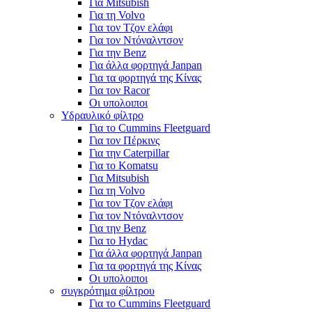
Για Mitsubish
Για τη Volvo
Για τον Τζον ελάφι
Για τον Ντόναλντσον
Για την Benz
Για άλλα φορτηγά Janpan
Για τα φορτηγά της Κίνας
Για τον Racor
Οι υπολοιποι
Υδραυλικό φίλτρο
Για το Cummins Fleetguard
Για τον Πέρκινς
Για την Caterpillar
Για το Komatsu
Για Mitsubish
Για τη Volvo
Για τον Τζον ελάφι
Για τον Ντόναλντσον
Για την Benz
Για το Hydac
Για άλλα φορτηγά Janpan
Για τα φορτηγά της Κίνας
Οι υπολοιποι
συγκρότημα φίλτρου
Για το Cummins Fleetguard