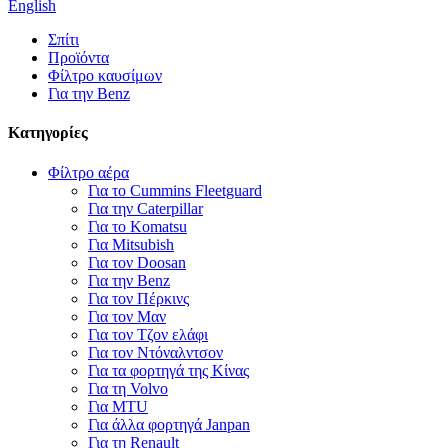
English
Σπίτι
Προϊόντα
Φίλτρο καυσίμων
Για την Benz
Κατηγορίες
Φίλτρο αέρα
Για το Cummins Fleetguard
Για την Caterpillar
Για το Komatsu
Για Mitsubish
Για τον Doosan
Για την Benz
Για τον Πέρκινς
Για τον Μαν
Για τον Τζον ελάφι
Για τον Ντόναλντσον
Για τα φορτηγά της Κίνας
Για τη Volvo
Για MTU
Για άλλα φορτηγά Janpan
Για τη Renault