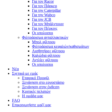
Για τον Racor
Για τον Πάρκερ
Για την Caterpillar
Για την Wabco
Για την JCB
Για τον Μπάλντουιν
Για τον Πέρκινς
Οι υπολοιποι
Φιλτράρισμα ανταλλακτικών
Μπολ φίλτρου
Φιλτράρισμα κεφαλών/καθισμάτων
Αισθητήρες φίλτρου
Καλώδια φίλτρου
Αντλίες φίλτρου
Οι υπολοιποι
Νέα
Σχετικά με εμάς
Εταιρικό Προφίλ
Ξενάγηση στο εργοστάσιο
Ξενάγηση στην έκθεση
Κριτικές πελατών
Η ομάδα μας
FAQ
Επικοινωνήστε μαζί μας