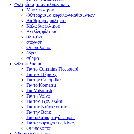
Φιλτράρισμα ανταλλακτικών
Μπολ φίλτρου
Φιλτράρισμα κεφαλών/καθισμάτων
Αισθητήρες φίλτρου
Καλώδια φίλτρου
Αντλίες φίλτρου
φλιτζάνι
στέγαση
Οι υπολοιποι
έδρα
σύρμα
Φίλτρο λαδιού
Για το Cummins Fleetguard
Για τον Πέρκινς
Για την Caterpillar
Για το Komatsu
Για Mitsubish
Για τη Volvo
Για τον Τζον ελάφι
Για τον Ντόναλντσον
Για την Benz
Για άλλα φορτηγά Janpan
Για τα φορτηγά της Κίνας
Οι υπολοιποι
Υδραυλικό φίλτρο