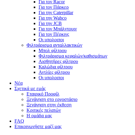
Για τον Racor
Για τον Πάρκερ
Για την Caterpillar
Για την Wabco
Για την JCB
Για τον Μπάλντουιν
Για τον Πέρκινς
Οι υπολοιποι
Φιλτράρισμα ανταλλακτικών
Μπολ φίλτρου
Φιλτράρισμα κεφαλών/καθισμάτων
Αισθητήρες φίλτρου
Καλώδια φίλτρου
Αντλίες φίλτρου
Οι υπολοιποι
Νέα
Σχετικά με εμάς
Εταιρικό Προφίλ
Ξενάγηση στο εργοστάσιο
Ξενάγηση στην έκθεση
Κριτικές πελατών
Η ομάδα μας
FAQ
Επικοινωνήστε μαζί μας