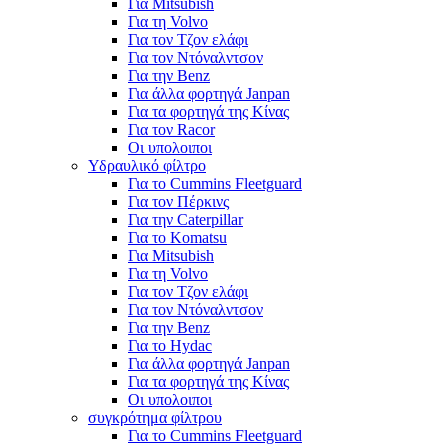
Για Mitsubish
Για τη Volvo
Για τον Τζον ελάφι
Για τον Ντόναλντσον
Για την Benz
Για άλλα φορτηγά Janpan
Για τα φορτηγά της Κίνας
Για τον Racor
Οι υπολοιποι
Υδραυλικό φίλτρο
Για το Cummins Fleetguard
Για τον Πέρκινς
Για την Caterpillar
Για το Komatsu
Για Mitsubish
Για τη Volvo
Για τον Τζον ελάφι
Για τον Ντόναλντσον
Για την Benz
Για το Hydac
Για άλλα φορτηγά Janpan
Για τα φορτηγά της Κίνας
Οι υπολοιποι
συγκρότημα φίλτρου
Για το Cummins Fleetguard