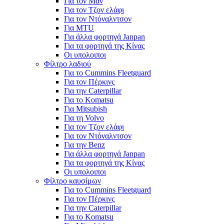
Για τον Μαν
Για τον Τζον ελάφι
Για τον Ντόναλντσον
Για MTU
Για άλλα φορτηγά Janpan
Για τα φορτηγά της Κίνας
Οι υπολοιποι
Φίλτρο λαδιού
Για το Cummins Fleetguard
Για τον Πέρκινς
Για την Caterpillar
Για το Komatsu
Για Mitsubish
Για τη Volvo
Για τον Τζον ελάφι
Για τον Ντόναλντσον
Για την Benz
Για άλλα φορτηγά Janpan
Για τα φορτηγά της Κίνας
Οι υπολοιποι
Φίλτρο καυσίμων
Για το Cummins Fleetguard
Για τον Πέρκινς
Για την Caterpillar
Για το Komatsu