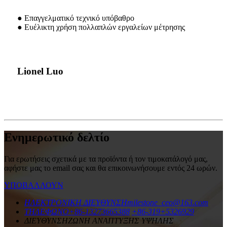
● Επαγγελματικό τεχνικό υπόβαθρο
● Ευέλικτη χρήση πολλαπλών εργαλείων μέτρησης
Lionel Luo
Ενημερωτικό δελτίο
Για ερωτήσεις σχετικά με τα προϊόντα ή τον τιμοκατάλογό μας,
αφήστε μας το email σας και θα επικοινωνήσουμε εντός 24 ωρών.
ΥΠΟΒΑΛΛΟΥΝ
ΗΛΕΚΤΡΟΝΙΚΗ ΔΙΕΥΘΥΝΣΗ
milestone_ceo@163.com
ΤΗΛΕΦΩΝΟ
+86-13273665388
+86-319+5326929
ΔΙΕΥΘΥΝΣΗ
ΖΩΝΗ ΑΝΑΠΤΥΞΗΣ ΥΨΗΛΗΣ