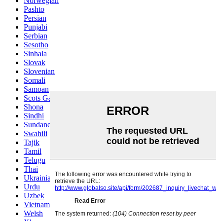
Norwegian
Pashto
Persian
Punjabi
Serbian
Sesotho
Sinhala
Slovak
Slovenian
Somali
Samoan
Scots Gaelic
Shona
Sindhi
Sundanese
Swahili
Tajik
Tamil
Telugu
Thai
Ukrainian
Urdu
Uzbek
Vietnamese
Welsh