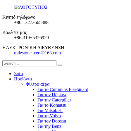
Κινητό τηλέφωνο
+86-13273665388
Καλέστε μας
+86-319+5326929
ΗΛΕΚΤΡΟΝΙΚΗ ΔΙΕΥΘΥΝΣΗ
milestone_ceo@163.com
Σπίτι
Προϊόντα
Φίλτρο αέρα
Για το Cummins Fleetguard
Για τον Πέρκινς
Για την Caterpillar
Για το Komatsu
Για Mitsubish
Για τη Volvo
Για τον Doosan
Για την Benz