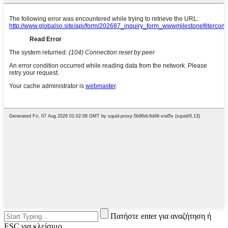
Πατήστε enter για αναζήτηση ή
ESC για κλείσιμο