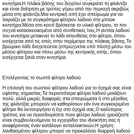
κινητήρα.Η πλάκα βάσης του δοχείου συγκρατεί τη φλάντζα
και είναι διάτρητη με τρύπες γύρω από την περιοχή ακριβώς
μέσα στη φλάντζα.Μια κεντρική οπή έχει σπείρωμα για να
ταιριάζει με το συγκρότημα φίλτρου λαδιού στο μπλοκ
κινητήρα.Μέσα στο κουτί βρίσκεται το υλικό φίλτρου, το πιο
συχνά κατασκευασμένο από συνθετικές ίνες.Η αντλία λαδιού
του κινητήρα μετακινεί το λάδι απευθείας στο φίλτρο, όπου
εισέρχεται από τις οπές στην περίμετρο της πλάκας βάσης.Το
βρώμικο λάδι διοχετεύεται (σπρώχνεται υπό πίεση) μέσω του
μέσου φίλτρου και πίσω μέσω της κεντρικής οπής, όπου
εισέρχεται ξανά στον κινητήρα.
Επιλέγοντας το σωστό φίλτρο λαδιού
Η επιλογή του σωστού φίλτρου λαδιού για το όχημά σας είναι
υψίστης σημασίας.Τα περισσότερα φίλτρα λαδιού μοιάζουν
πολύ, αλλά μικρές διαφορές στα σπειρώματα ή στο μέγεθος
της φλάντζας μπορούν να καθορίσουν εάν ένα συγκεκριμένο
φίλτρο θα λειτουργήσει ή όχι στο όχημά σας.Ο καλύτερος
τρόπος για να προσδιορίσετε ποιο φίλτρο λαδιού χρειάζεστε
είναι συμβουλευόμενοι το εγχειρίδιο του ιδιοκτήτη σας ή
αναφέροντας έναν κατάλογο ανταλλακτικών.Η χρήση
λανθασμένου φίλτρου μπορεί να προκαλέσει διαρροή λαδιού