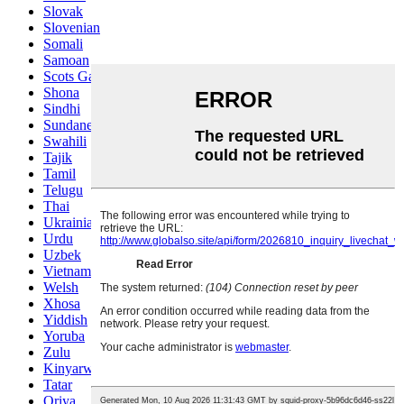
Slovak
Slovenian
Somali
Samoan
Scots Gaelic
Shona
Sindhi
Sundanese
Swahili
Tajik
Tamil
Telugu
Thai
Ukrainian
Urdu
Uzbek
Vietnamese
Welsh
Xhosa
Yiddish
Yoruba
Zulu
Kinyarwanda
Tatar
Oriya