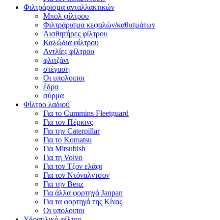
Φιλτράρισμα ανταλλακτικών
Μπολ φίλτρου
Φιλτράρισμα κεφαλών/καθισμάτων
Αισθητήρες φίλτρου
Καλώδια φίλτρου
Αντλίες φίλτρου
φλιτζάνι
στέγαση
Οι υπολοιποι
έδρα
σύρμα
Φίλτρο λαδιού
Για το Cummins Fleetguard
Για τον Πέρκινς
Για την Caterpillar
Για το Komatsu
Για Mitsubish
Για τη Volvo
Για τον Τζον ελάφι
Για τον Ντόναλντσον
Για την Benz
Για άλλα φορτηγά Janpan
Για τα φορτηγά της Κίνας
Οι υπολοιποι
Υδραυλικό φίλτρο