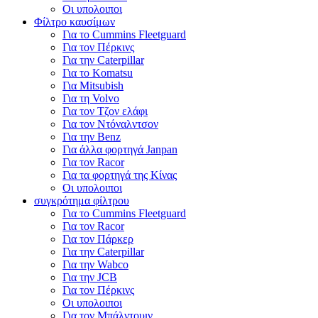
Οι υπολοιποι
Φίλτρο καυσίμων
Για το Cummins Fleetguard
Για τον Πέρκινς
Για την Caterpillar
Για το Komatsu
Για Mitsubish
Για τη Volvo
Για τον Τζον ελάφι
Για τον Ντόναλντσον
Για την Benz
Για άλλα φορτηγά Janpan
Για τον Racor
Για τα φορτηγά της Κίνας
Οι υπολοιποι
συγκρότημα φίλτρου
Για το Cummins Fleetguard
Για τον Racor
Για τον Πάρκερ
Για την Caterpillar
Για την Wabco
Για την JCB
Για τον Πέρκινς
Οι υπολοιποι
Για τον Μπάλντουιν