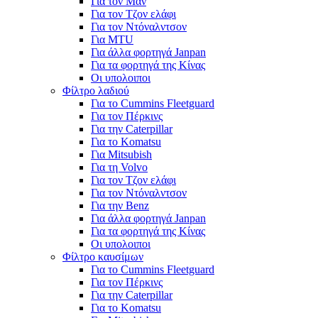
Για τον Μαν
Για τον Τζον ελάφι
Για τον Ντόναλντσον
Για MTU
Για άλλα φορτηγά Janpan
Για τα φορτηγά της Κίνας
Οι υπολοιποι
Φίλτρο λαδιού
Για το Cummins Fleetguard
Για τον Πέρκινς
Για την Caterpillar
Για το Komatsu
Για Mitsubish
Για τη Volvo
Για τον Τζον ελάφι
Για τον Ντόναλντσον
Για την Benz
Για άλλα φορτηγά Janpan
Για τα φορτηγά της Κίνας
Οι υπολοιποι
Φίλτρο καυσίμων
Για το Cummins Fleetguard
Για τον Πέρκινς
Για την Caterpillar
Για το Komatsu