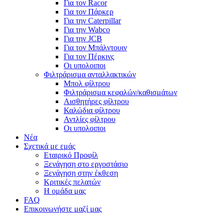
Για τον Racor
Για τον Πάρκερ
Για την Caterpillar
Για την Wabco
Για την JCB
Για τον Μπάλντουιν
Για τον Πέρκινς
Οι υπολοιποι
Φιλτράρισμα ανταλλακτικών
Μπολ φίλτρου
Φιλτράρισμα κεφαλών/καθισμάτων
Αισθητήρες φίλτρου
Καλώδια φίλτρου
Αντλίες φίλτρου
Οι υπολοιποι
Νέα
Σχετικά με εμάς
Εταιρικό Προφίλ
Ξενάγηση στο εργοστάσιο
Ξενάγηση στην έκθεση
Κριτικές πελατών
Η ομάδα μας
FAQ
Επικοινωνήστε μαζί μας