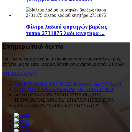
Φίλτρο λαδιού φορτηγών βαρέως
τύπου 2731875 λάδι κινητήρα ...
Ενημερωτικό δελτίο
Για ερωτήσεις σχετικά με τα προϊόντα ή τον τιμοκατάλογό μας,
αφήστε μας το email σας και θα επικοινωνήσουμε εντός 24 ωρών.
ΥΠΟΒΑΛΛΟΥΝ
ΗΛΕΚΤΡΟΝΙΚΗ ΔΙΕΥΘΥΝΣΗ
milestone_ceo@163.com
ΤΗΛΕΦΩΝΟ
+86-13273665388
+86-319+5326929
ΔΙΕΥΘΥΝΣΗ
ΖΩΝΗ ΑΝΑΠΤΥΞΗΣ ΥΨΗΛΗΣ
ΤΕΧΝΟΛΟΓΙΑΣ XINGTAI, ΕΠΑΡΧΙΑ HEBEI ΚΙΝΑ.
ΩΡΑ ΕΡΓΑΣΙΑΣ
24 ΩΡΕΣ ΕΞΥΠΗΡΕΤΗΣΗ