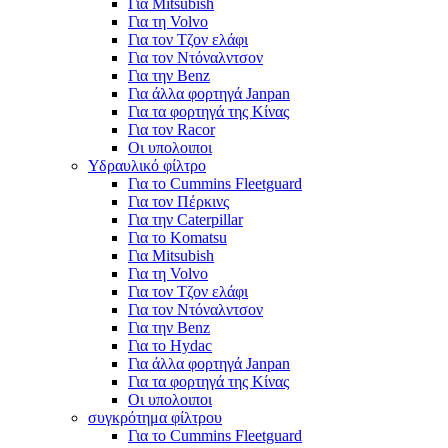
Για Mitsubish
Για τη Volvo
Για τον Τζον ελάφι
Για τον Ντόναλντσον
Για την Benz
Για άλλα φορτηγά Janpan
Για τα φορτηγά της Κίνας
Για τον Racor
Οι υπολοιποι
Υδραυλικό φίλτρο
Για το Cummins Fleetguard
Για τον Πέρκινς
Για την Caterpillar
Για το Komatsu
Για Mitsubish
Για τη Volvo
Για τον Τζον ελάφι
Για τον Ντόναλντσον
Για την Benz
Για το Hydac
Για άλλα φορτηγά Janpan
Για τα φορτηγά της Κίνας
Οι υπολοιποι
συγκρότημα φίλτρου
Για το Cummins Fleetguard