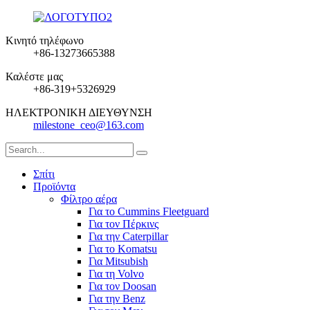
Κινητό τηλέφωνο
+86-13273665388
Καλέστε μας
+86-319+5326929
ΗΛΕΚΤΡΟΝΙΚΗ ΔΙΕΥΘΥΝΣΗ
milestone_ceo@163.com
Σπίτι
Προϊόντα
Φίλτρο αέρα
Για το Cummins Fleetguard
Για τον Πέρκινς
Για την Caterpillar
Για το Komatsu
Για Mitsubish
Για τη Volvo
Για τον Doosan
Για την Benz