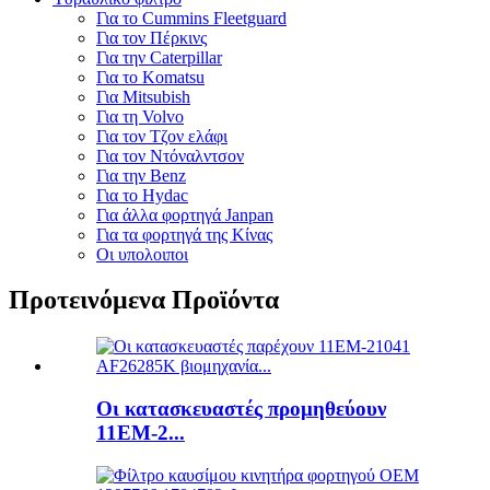
Για το Cummins Fleetguard
Για τον Πέρκινς
Για την Caterpillar
Για το Komatsu
Για Mitsubish
Για τη Volvo
Για τον Τζον ελάφι
Για τον Ντόναλντσον
Για την Benz
Για το Hydac
Για άλλα φορτηγά Janpan
Για τα φορτηγά της Κίνας
Οι υπολοιποι
Προτεινόμενα Προϊόντα
Οι κατασκευαστές προμηθεύουν
11EM-2...