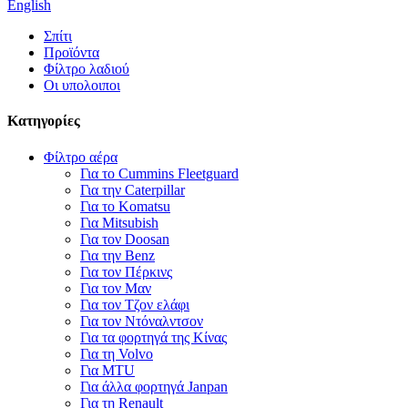
English
Σπίτι
Προϊόντα
Φίλτρο λαδιού
Οι υπολοιποι
Κατηγορίες
Φίλτρο αέρα
Για το Cummins Fleetguard
Για την Caterpillar
Για το Komatsu
Για Mitsubish
Για τον Doosan
Για την Benz
Για τον Πέρκινς
Για τον Μαν
Για τον Τζον ελάφι
Για τον Ντόναλντσον
Για τα φορτηγά της Κίνας
Για τη Volvo
Για MTU
Για άλλα φορτηγά Janpan
Για τη Renault